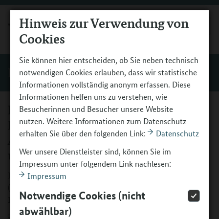
Hinweis zur Verwendung von
MENÜ
Cookies
Sie können hier entscheiden, ob Sie neben technisch
Begleitung
notwendigen Cookies erlauben, dass wir statistische
Informationen vollständig anonym erfassen. Diese
Informationen helfen uns zu verstehen, wie
Infoblatt „‚Kultur macht stark.
Besucherinnen und Besucher unsere Website
nutzen. Weitere Informationen zum Datenschutz
Bündnisse für Bildung‘ (2023-2027):
erhalten Sie über den folgenden Link:
Datenschutz
Abgrenzung zum Schulunterricht
Wer unsere Dienstleister sind, können Sie im
und Integration in den Ganztag"
Impressum unter folgendem Link nachlesen:
Infoblatt „‚Kultur macht stark. Bündnisse für Bildung‘
Impressum
(2023-2027): Abgrenzung zum Schulunterricht und
Notwendige Cookies (nicht
Integration in den Ganztag"
abwählbar)
Download
(PDF, 313KB, Datei ist nicht barrierefrei)