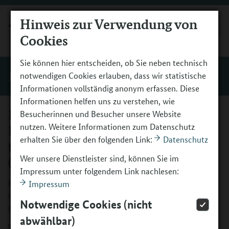
Hinweis zur Verwendung von
MENÜ
Cookies
Sie können hier entscheiden, ob Sie neben technisch
Programm
notwendigen Cookies erlauben, dass wir statistische
Informationen vollständig anonym erfassen. Diese
Informationen helfen uns zu verstehen, wie
Flyer: „Kultur macht stark.
Besucherinnen und Besucher unsere Website
nutzen. Weitere Informationen zum Datenschutz
Bündnisse für Bildung - Gemeinsam
erhalten Sie über den folgenden Link:
Datenschutz
für mehr Bildungschancen“
Wer unsere Dienstleister sind, können Sie im
(BMBFSFJ, Stand: Oktober, 2025)
Impressum unter folgendem Link nachlesen:
Flyer: „Kultur macht stark. Bündnisse für Bildung -
Impressum
Gemeinsam für mehr Bildungschancen“ (BMBFSFJ, Stand:
Notwendige Cookies (nicht
Oktober, 2025)
abwählbar)
Download
(PDF, 2MB, Datei ist barrierefrei⁄barrierearm)