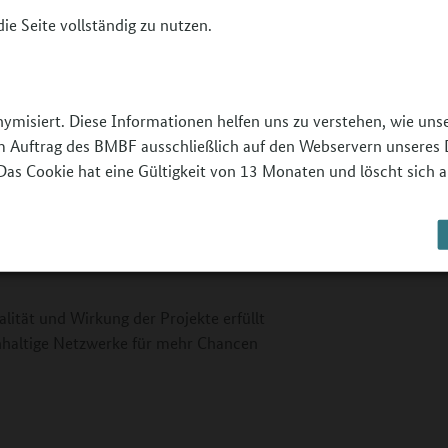
ie Seite vollständig zu nutzen.
023 angetreten sind, um eine große
nitiieren und nachhaltige sowie qualitativ
aben sich bewährt. Wir sehen vor allem
nymisiert. Diese Informationen helfen uns zu verstehen, wie un
ndlichen Gegenden und den Ausbau einer
 im Auftrag des BMBF ausschließlich auf den Webservern unseres 
und Schulakteuren im Bereich des
Das Cookie hat eine Gültigkeit von 13 Monaten und löscht sich a
er Partizipation in den Projekten: In
e Kinder und Jugendlichen ihre Sichtweise
n und treffen Entscheidungen im Team. Sie
emeinsam etwas auf die Beine zu stellen.“
lität und Wirkung der Projekte erfüllt
hhaltige Netzwerke für mehr Chancen