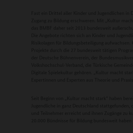
Fast ein Drittel aller Kinder und Jugendlichen in 
Zugang zu Bildung erschweren. Mit „Kultur macht
das BMBF daher seit 2013 bundesweit außerschuli
Die Angebote richten sich an Kinder und Jugendli
Risikolagen für Bildungsbeteiligung aufwachsen. G
Projekte durch die 27 bundesweit tätigen Progr
der Deutsche Bühnenverein, der Bundesmusikver
Volkshochschul-Verband, die Türkische Gemeinde
Digitale Spielekultur gehören. „Kultur macht sta
Expertinnen und Experten aus Theorie und Praxis 
Seit Beginn von „Kultur macht stark“ haben bere
Jugendliche in ganz Deutschland stattgefunden, 
und Teilnehmer erreicht und ihnen Zugänge zu kul
20.000 Bündnisse für Bildung bundesweit haben s