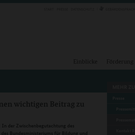
START
PRESSE
DATENSCHUTZ
GEBÄRDENSPRACH
Einblicke
Förderung
MEHR ZU
Presse
inen wichtigen Beitrag zu
Pressemit
Pressemat
“: In der Zwischenbegutachtung des
Kontakt R
des Bundesministeriums für Bildung und