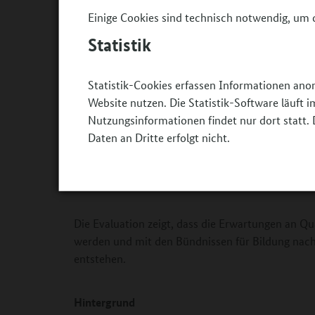
Einige Cookies sind technisch notwendig, um d
„Die Konzepte, mit denen die Programmpartner 2
Statistik
Reichweite zu erzielen, starke Kooperationen zu i
hochwertige Bildungsangebote zu ermöglichen, h
Statistik-Cookies erfassen Informationen ano
eine erfreuliche Entwicklung der Angebote in lä
Website nutzen. Die Statistik-Software läuft
zukunftsweisenden Zusammenarbeit von Kultur- 
Nutzungsinformationen findet nur dort statt. 
Ganztags. Bemerkenswert ist auch die Betonung d
Daten an Dritte erfolgt nicht.
Theater-, Musik- oder Kunstprojekten bringen di
mit ein, entwickeln und diskutieren eigene Idee
lernen so, was es bedeutet, mitzugestalten und g
Die Evaluation zeigt, dass die Erwartungen an Qua
werden und mit den Bündnissen für Bildung nac
entstehen.
Hintergrund