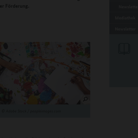
er Förderung.
Newslette
Mediathek
Newsletter
©
Adobe Stock / peopleimages.com