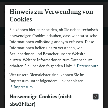
Hinweis zur Verwendung von
MENÜ
Cookies
Sie können hier entscheiden, ob Sie neben technisch
Service
notwendigen Cookies erlauben, dass wir statistische
Informationen vollständig anonym erfassen. Diese
Informationen helfen uns zu verstehen, wie
Presse
Besucherinnen und Besucher unsere Website
nutzen. Weitere Informationen zum Datenschutz
Aktuelle Pressemitteilungen und -materialien sowie die
erhalten Sie über den folgenden Link:
Datenschutz
Kontaktinformationen zu unserem Redaktionsbüro
Wer unsere Dienstleister sind, können Sie im
befinden sich im Pressebereich.
Impressum unter folgendem Link nachlesen:
Impressum
Notwendige Cookies (nicht
Pressematerialien
abwählbar)