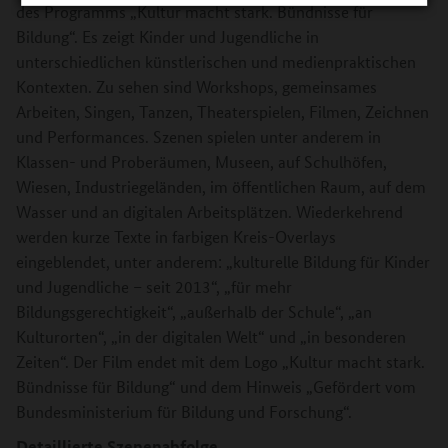
des Programms „Kultur macht stark. Bündnisse für
Bildung“. Es zeigt Kinder und Jugendliche in
unterschiedlichen künstlerischen und medienpraktischen
Kontexten. Zu sehen sind Workshops, gemeinsames
Arbeiten, Singen, Tanzen, Theaterspielen, Filmen, Zeichnen
und Performances. Szenen spielen unter anderem in
Klassen- und Proberäumen, Museen, auf Schulhöfen,
Wiesen, Industriegeländen, im öffentlichen Raum, auf dem
Wasser und an digitalen Arbeitsplätzen. Wiederkehrend
werden kurze Texte in farbigen Kreis-Overlays
eingeblendet, unter anderem: „kulturelle Bildung für Kinder
und Jugendliche – seit 2013“, „für mehr
Bildungsgerechtigkeit“, „außerhalb der Schule“, „an
Kulturorten“, „in der digitalen Welt“ und „in besonderen
Zeiten“. Der Film endet mit dem Logo „Kultur macht stark.
Bündnisse für Bildung“ und dem Hinweis „Gefördert vom
Bundesministerium für Bildung und Forschung“.
Detaillierte Szenenabfolge