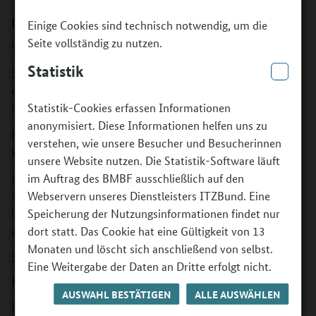
Daten zum Video
Einige Cookies sind technisch notwendig, um die
Seite vollständig zu nutzen.
Videolänge: circa zwei Minuten
Statistik
Sprache und Ton: Instrumentalmusik und kurz
eingeblendete Texte; Es gibt keine Sprecherstimme und
Statistik-Cookies erfassen Informationen
keinen gesprochenen Text.
anonymisiert. Diese Informationen helfen uns zu
Form: schneller Zusammenschnitt (Montage) mit sehr
verstehen, wie unsere Besucher und Besucherinnen
kurzen Einstellungen, oft nur ein bis drei Sekunden lang.
unsere Website nutzen. Die Statistik-Software läuft
Hinweis zur Detailtiefe: Aufgrund der hohen
im Auftrag des BMBF ausschließlich auf den
Schnittfrequenz wird nicht jede einzelne Einstellung
Webservern unseres Dienstleisters ITZBund. Eine
beschrieben. Die folgende Szenenabfolge gibt die
Speicherung der Nutzungsinformationen findet nur
erkennbaren Motive in chronologischer Reihenfolge wieder.
dort statt. Das Cookie hat eine Gültigkeit von 13
Monaten und löscht sich anschließend von selbst.
Stand des Videos: 2021
Eine Weitergabe der Daten an Dritte erfolgt nicht.
Kurzbeschreibung
AUSWAHL BESTÄTIGEN
ALLE AUSWÄHLEN
Das Video ist eine dynamische Bildmontage aus Projekten