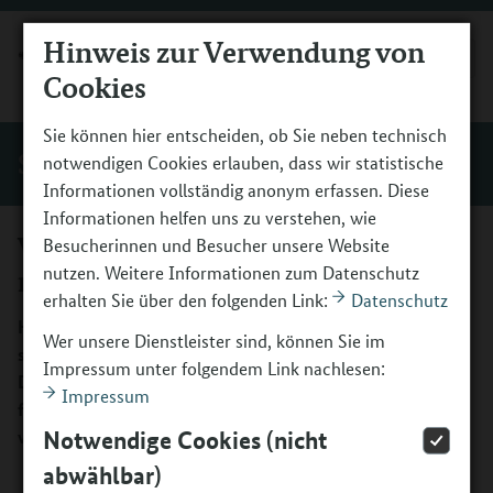
Hinweis zur Verwendung von
MENÜ
Cookies
Sie können hier entscheiden, ob Sie neben technisch
Service
notwendigen Cookies erlauben, dass wir statistische
Informationen vollständig anonym erfassen. Diese
Informationen helfen uns zu verstehen, wie
Volltextalternative zum „Kultur
Besucherinnen und Besucher unsere Website
nutzen. Weitere Informationen zum Datenschutz
macht stark“-Film auf der Startseite
erhalten Sie über den folgenden Link:
Datenschutz
Hier finden Sie die Textalternative zum „Kultur macht
Wer unsere Dienstleister sind, können Sie im
stark“-Film auf der Startseite von „Kultur macht stark“.
Impressum unter folgendem Link nachlesen:
Das Video enthält keine gesprochene Sprache. Die
Impressum
folgende Beschreibung fokussiert sich auf die zentralen
visuellen Informationen und die Montageabfolge.
Notwendige Cookies (nicht
abwählbar)