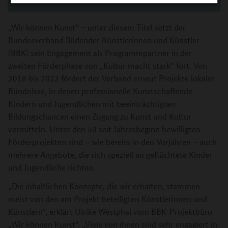
©
Anna Lischetzki
„Wir können Kunst“ – unter diesem Titel setzt der
Bundesverband Bildender Künstlerinnen und Künstler
(BBK) sein Engagement als Programmpartner in der
zweiten Förderphase von „Kultur macht stark“ fort. Von
2018 bis 2022 fördert der Verband erneut Projekte lokaler
Bündnisse, in denen professionelle Kunstschaffende
Kindern und Jugendlichen mit beeinträchtigten
Bildungschancen einen Zugang zu Kunst und Kultur
vermitteln. Unter den 50 seit Jahresbeginn bewilligten
Förderprojekten sind – wie bereits in den Vorjahren – auch
mehrere Angebote, die sich speziell an geflüchtete Kinder
und Jugendliche richten.
„Die inhaltlichen Konzepte, die wir erhalten, stammen
meist von den am Projekt beteiligten Künstlerinnen und
Künstlern“, erklärt Ulrike Westphal vom BBK-Projektbüro
„Wir können Kunst“. „Viele von ihnen sind sehr engagiert in