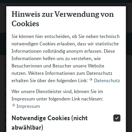
Hinweis zur Verwendung von
MENÜ
Cookies
Sie können hier entscheiden, ob Sie neben technisch
Service
notwendigen Cookies erlauben, dass wir statistische
Informationen vollständig anonym erfassen. Diese
Informationen helfen uns zu verstehen, wie
Kunst verbindet: Engagement des
Besucherinnen und Besucher unsere Website
nutzen. Weitere Informationen zum Datenschutz
Bundesverbandes Bildender
erhalten Sie über den folgenden Link:
Datenschutz
Künstlerinnen und Künstler macht
Wer unsere Dienstleister sind, können Sie im
auch junge Geflüchtete stark
Impressum unter folgendem Link nachlesen:
Als langjähriger Programmpartner leistet der
Impressum
Bundesverband Bildender Künstlerinnen und Künstler im
Notwendige Cookies (nicht
Rahmen von „Kultur macht stark“ auch einen wertvollen
abwählbar)
Beitrag zur gesellschaftlichen Teilhabe junger