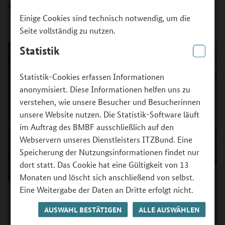
Geflüchteter.
Einige Cookies sind technisch notwendig, um die
Seite vollständig zu nutzen.
Statistik
Statistik-Cookies erfassen Informationen
anonymisiert. Diese Informationen helfen uns zu
verstehen, wie unsere Besucher und Besucherinnen
unsere Website nutzen. Die Statistik-Software läuft
im Auftrag des BMBF ausschließlich auf den
Webservern unseres Dienstleisters ITZBund. Eine
Speicherung der Nutzungsinformationen findet nur
dort statt. Das Cookie hat eine Gültigkeit von 13
Monaten und löscht sich anschließend von selbst.
Eine Weitergabe der Daten an Dritte erfolgt nicht.
Projekt „Ich male mich stark“ (Offene
Ganztagsbetreuung des Caritasverbandes für den
AUSWAHL BESTÄTIGEN
ALLE AUSWÄHLEN
Oberbergischen Kreis).