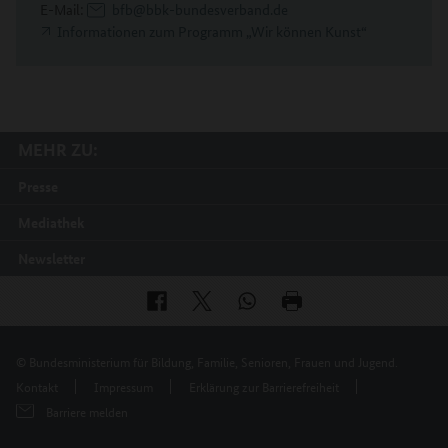
E-Mail:
bfb@bbk-bundesverband.de
Informationen zum Programm „Wir können Kunst“
MEHR ZU:
Presse
Mediathek
Newsletter
© Bundesministerium für Bildung, Familie, Senioren, Frauen und Jugend.
Kontakt
Impressum
Erklärung zur Barrierefreiheit
Barriere melden