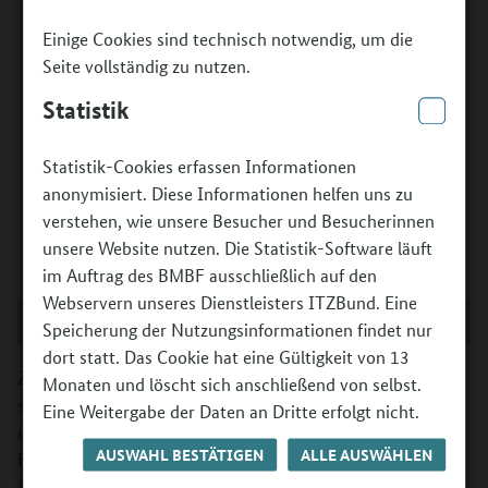
Einige Cookies sind technisch notwendig, um die
Seite vollständig zu nutzen.
Statistik
Statistik-Cookies erfassen Informationen
anonymisiert. Diese Informationen helfen uns zu
verstehen, wie unsere Besucher und Besucherinnen
unsere Website nutzen. Die Statistik-Software läuft
im Auftrag des BMBF ausschließlich auf den
Webservern unseres Dienstleisters ITZBund. Eine
©
BMBF
Speicherung der Nutzungsinformationen findet nur
dort statt. Das Cookie hat eine Gültigkeit von 13
Zur Halbzeit der dritten Förderphase von „Kultur macht
Monaten und löscht sich anschließend von selbst.
stark. Bündnisse für Bildung“ gibt ein Zwischenbericht des
Eine Weitergabe der Daten an Dritte erfolgt nicht.
unabhängigen Forschungsinstituts InterVal Einblicke in die
AUSWAHL BESTÄTIGEN
ALLE AUSWÄHLEN
Ergebnisse von Evaluation und Monitoring des Programms.
Auf Grundlage von Daten aus dem Antragssystem