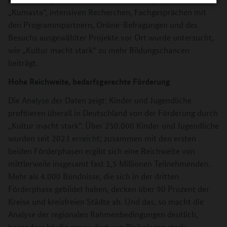
„Kumasta“, intensiven Recherchen, Fachgesprächen mit
den Programmpartnern, Online-Befragungen und des
Besuchs ausgewählter Projekte vor Ort wurde untersucht,
wie „Kultur macht stark“ zu mehr Bildungschancen
beiträgt.
Hohe Reichweite, bedarfsgerechte Förderung
Die Analyse der Daten zeigt: Kinder und Jugendliche
profitieren überall in Deutschland von der Förderung durch
„Kultur macht stark“. Über 250.000 Kinder und Jugendliche
wurden seit 2023 erreicht; zusammen mit den ersten
beiden Förderphasen ergibt sich eine Reichweite von
mittlerweile insgesamt fast 1,5 Millionen Teilnehmenden.
Mehr als 4.000 Bündnisse, die sich in der dritten
Förderphase gebildet haben, decken über 90 Prozent der
Kreise und kreisfreien Städte ab. Und das, so macht die
Analyse der regionalen Rahmenbedingungen deutlich,
besonders häufig genau dort, wo Risikolagen stark