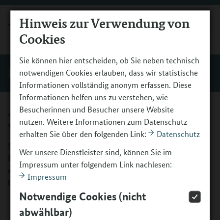
Hinweis zur Verwendung von
MENÜ
Cookies
Sie können hier entscheiden, ob Sie neben technisch
Evaluation
notwendigen Cookies erlauben, dass wir statistische
Informationen vollständig anonym erfassen. Diese
Informationen helfen uns zu verstehen, wie
„Kultur macht stark“ – wirksam auf
Besucherinnen und Besucher unsere Website
nutzen. Weitere Informationen zum Datenschutz
vielen Ebenen
erhalten Sie über den folgenden Link:
Datenschutz
Seit dem Start von „Kultur macht stark“ wird das
Wer unsere Dienstleister sind, können Sie im
Programm begleitend evaluiert. Der Zwischenbericht für
Impressum unter folgendem Link nachlesen:
die dritte Förderphase zeigt: Das Programm kann an seine
Impressum
bisherigen Erfolge anknüpfen.
Notwendige Cookies (nicht
abwählbar)