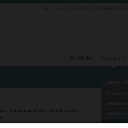
START
PRESSE
DATENSCHUTZ
GEBÄRDENSPRACH
Einblicke
Förderung
MEHR ZU
Mitmachen
Förderer und
on „Kultur macht stark. Bündnisse für
Terminkale
h.
Login intern