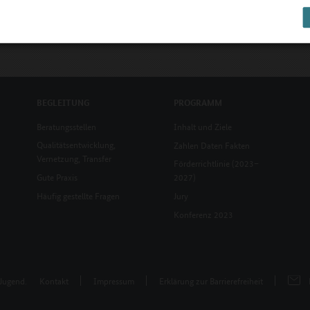
BEGLEITUNG
PROGRAMM
Beratungsstellen
Inhalt und Ziele
Qualitätsentwicklung,
Zahlen Daten Fakten
Vernetzung, Transfer
Förderrichtlinie (2023–
Gute Praxis
2027)
Häufig gestellte Fragen
Jury
Konferenz 2023
 Jugend.
Kontakt
Impressum
Erklärung zur Barrierefreiheit