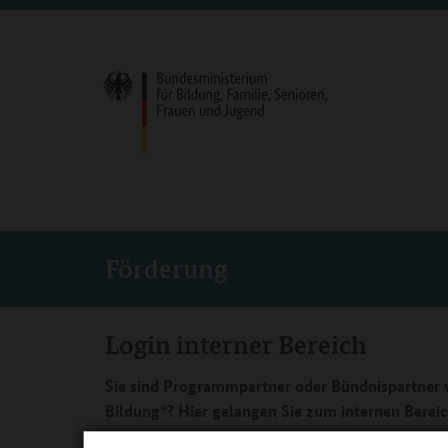
Förderung
Login interner Bereich
Sie sind Programmpartner oder Bündnispartner v
Bildung“? Hier gelangen Sie zum internen Bereic