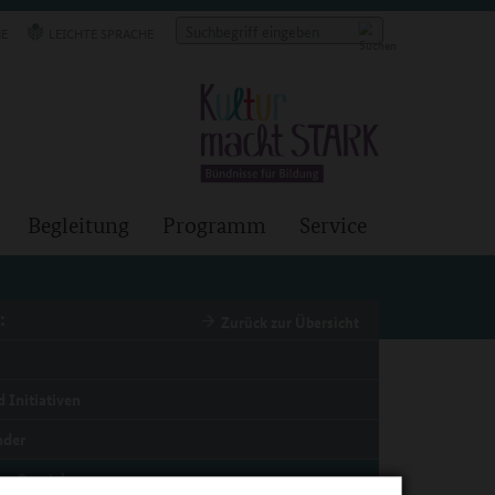
E
LEICHTE SPRACHE
Begleitung
Programm
Service
:
Zurück zur Übersicht
 Initiativen
nder
er Bereich