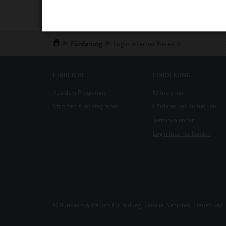
Förderung
Login interner Bereich
EINBLICKE
FÖRDERUNG
Aus dem Programm
Mitmachen
Stimmen zum Programm
Förderer und Initiativen
Terminkalender
Login interner Bereich
© Bundesministerium für Bildung, Familie, Senioren, Frauen und