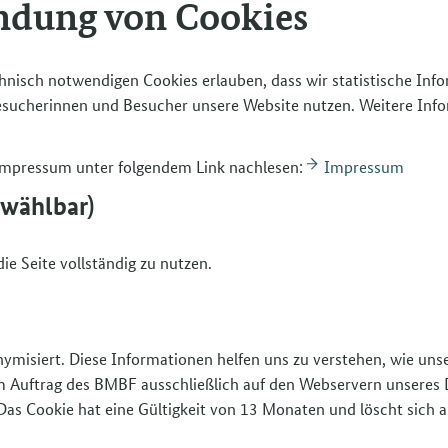
ndung von Cookies
Login Pr
Login Bün
hnisch notwendigen Cookies erlauben, dass wir statistische Inf
Besucherinnen und Besucher unsere Website nutzen. Weitere Inf
 Impressum unter folgendem Link nachlesen:
Impressum
bwählbar)
ie Seite vollständig zu nutzen.
nymisiert. Diese Informationen helfen uns zu verstehen, wie un
 im Auftrag des BMBF ausschließlich auf den Webservern unseres 
Das Cookie hat eine Gültigkeit von 13 Monaten und löscht sich a