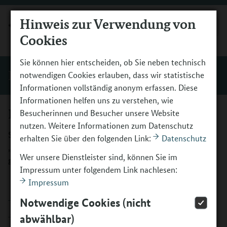
Hinweis zur Verwendung von
MENÜ
Cookies
Sie können hier entscheiden, ob Sie neben technisch
Förderung
notwendigen Cookies erlauben, dass wir statistische
Informationen vollständig anonym erfassen. Diese
Informationen helfen uns zu verstehen, wie
Login interner Bereich
Besucherinnen und Besucher unsere Website
nutzen. Weitere Informationen zum Datenschutz
Sie sind Programmpartner oder Bündnispartner von
erhalten Sie über den folgenden Link:
Datenschutz
„Kultur macht stark. Bündnisse für Bildung“? Hier
Wer unsere Dienstleister sind, können Sie im
gelangen Sie zum internen Bereich.
Impressum unter folgendem Link nachlesen:
Impressum
Login Programmpartner
Notwendige Cookies (nicht
abwählbar)
Login Bündnisse