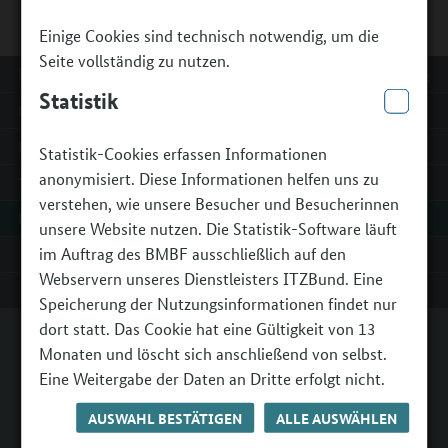
Einige Cookies sind technisch notwendig, um die
Seite vollständig zu nutzen.
MEHR ZU:
Zurück zur Übersicht
Statistik
Mitmachen
Förderer und Initiativen
Statistik-Cookies erfassen Informationen
anonymisiert. Diese Informationen helfen uns zu
Terminkalender
verstehen, wie unsere Besucher und Besucherinnen
Login interner Bereich
unsere Website nutzen. Die Statistik-Software läuft
im Auftrag des BMBF ausschließlich auf den
Login Programmpartner
Webservern unseres Dienstleisters ITZBund. Eine
Login Bündnisse
Speicherung der Nutzungsinformationen findet nur
dort statt. Das Cookie hat eine Gültigkeit von 13
ERKLÄRFILME ZU „KULTUR MACHT STARK"
Monaten und löscht sich anschließend von selbst.
Eine Weitergabe der Daten an Dritte erfolgt nicht.
Wie kommt ein „Kultur macht stark“-Projekt zustande? Was ist
AUSWAHL BESTÄTIGEN
ALLE AUSWÄHLEN
bei der Bewerbung um Fördermittel wichtig? Wo finden