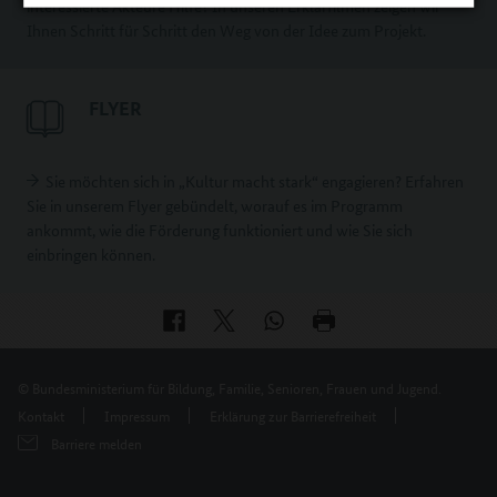
interessierte Akteure Hilfe? In unseren Erklärfilmen zeigen wir
Ihnen Schritt für Schritt den Weg von der Idee zum Projekt.
FLYER
Sie möchten sich in „Kultur macht stark“ engagieren? Erfahren
Sie in unserem Flyer gebündelt, worauf es im Programm
ankommt, wie die Förderung funktioniert und wie Sie sich
einbringen können.
© Bundesministerium für Bildung, Familie, Senioren, Frauen und Jugend.
Kontakt
Impressum
Erklärung zur Barrierefreiheit
Barriere melden