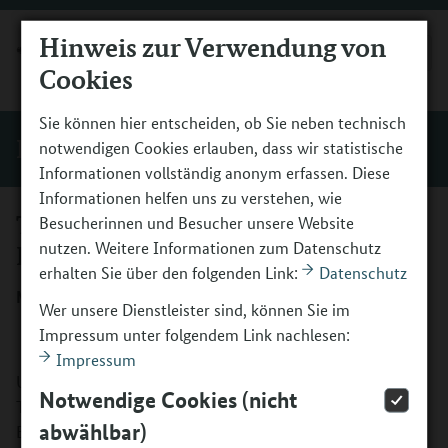
Hinweis zur Verwendung von
MENÜ
Cookies
Sie können hier entscheiden, ob Sie neben technisch
Förderer und Initiativen
notwendigen Cookies erlauben, dass wir statistische
Informationen vollständig anonym erfassen. Diese
Informationen helfen uns zu verstehen, wie
Türkische Gemeinde in
Besucherinnen und Besucher unsere Website
nutzen. Weitere Informationen zum Datenschutz
Deutschland e.V.
erhalten Sie über den folgenden Link:
Datenschutz
MeinLand – Zeit für Zukunft
Wer unsere Dienstleister sind, können Sie im
Impressum unter folgendem Link nachlesen:
Impressum
Unter dem Titel „MeinLand – Zeit für Zukunft“ initiiert die
Notwendige Cookies (nicht
Türkische Gemeinde in Deutschland e.V. bundesweit
abwählbar)
Bündnisse für Bildung, die außerschulische