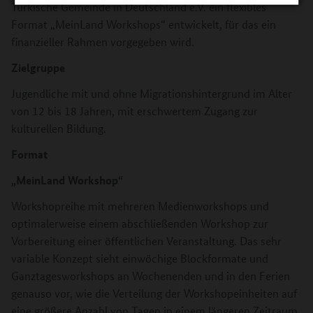
Türkische Gemeinde in Deutschland e.V. ein flexibles
Format „MeinLand Workshops“ entwickelt, für das ein
finanzieller Rahmen vorgegeben wird.
Zielgruppe
Jugendliche mit und ohne Migrationshintergrund im Alter
von 12 bis 18 Jahren, mit erschwertem Zugang zur
kulturellen Bildung.
Format
„
MeinLand Workshop“
Workshopreihe mit mehreren Medienworkshops und
optimalerweise einem abschließenden Workshop zur
Vorbereitung einer öffentlichen Veranstaltung. Das sehr
variable Konzept sieht einwöchige Blockformate und
Ganztagesworkshops an Wochenenden und in den Ferien
genauso vor, wie die Verteilung der Workshopeinheiten auf
eine größere Anzahl von Tagen in einem längeren Zeitraum,