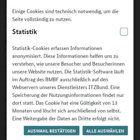
Medienworkshops für Jugendliche umsetzen. Unter
Anleitung von Fachkräften und Ehrenamtlichen bearbeiten
Einige Cookies sind technisch notwendig, um die
Jugendliche künstlerisch ein selbstgewähltes Thema. Sie
Seite vollständig zu nutzen.
erstellen und präsentieren ihre Werke (z.B. Texte, Reader,
Statistik
Zeitungen, Comics, Drehbücher, Fotos, Diashows,
Multimediashows, Fotobücher, Interviews, Rap Songs,
Statistik-Cookies erfassen Informationen
Hörspiele, Audiowalks, Filme, Blogs, Fernsehsendungen im
anonymisiert. Diese Informationen helfen uns zu
offenen Kanal, Ausstellungen) meist am Ende einer Kette
verstehen, wie unsere Besucher und Besucherinnen
aus mehreren Workshops in einer öffentlichen
unsere Website nutzen. Die Statistik-Software läuft
Veranstaltung in ihrem Quartier. Thematisch kreisen alle
im Auftrag des BMBF ausschließlich auf den
Workshops um die Lebenswelt der teilnehmenden
Webservern unseres Dienstleisters ITZBund. Eine
Jugendlichen und oft um die Begriffe Identität und Heimat.
Speicherung der Nutzungsinformationen findet nur
Was wird gefördert?
dort statt. Das Cookie hat eine Gültigkeit von 13
Monaten und löscht sich anschließend von selbst.
Gefördert werden verschiedene Medienworkshops (z.B.
Eine Weitergabe der Daten an Dritte erfolgt nicht.
Schreib- oder Fotoworkshops, Video-, Audio- oder
Multimediaworkshops) sowie Workshops zur
AUSWAHL BESTÄTIGEN
ALLE AUSWÄHLEN
Präsentationsvorbereitung. Für die Umsetzung hat die