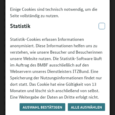
weiteren Bündnispartnern Leseclubs zur freizeitorientierten
Leseförderung von Kindern und Jugendlichen. In den
Einige Cookies sind technisch notwendig, um die
Leseclubs finden wöchentliche Aktionen statt, die
Seite vollständig zu nutzen.
hauptsächlich von qualifizierten Ehrenamtlichen
Statistik
durchgeführt werden. Die teilnehmenden Kinder und
Jugendlichen können auf ein breites Medienangebot
zurückgreifen und werden durch das gruppen- und
Statistik-Cookies erfassen Informationen
freizeitorientierte Format zum regelmäßigen Besuch
anonymisiert. Diese Informationen helfen uns zu
animiert.
verstehen, wie unsere Besucher und Besucherinnen
unsere Website nutzen. Die Statistik-Software läuft
Was wird gefördert?
im Auftrag des BMBF ausschließlich auf den
Umgesetzt werden regelmäßig stattfindende
Webservern unseres Dienstleisters ITZBund. Eine
Medienprojekte zur Leseförderung von Kindern und
Speicherung der Nutzungsinformationen findet nur
Jugendlichen in dafür ausgestatteten Räumlichkeiten
dort statt. Das Cookie hat eine Gültigkeit von 13
lokaler Einrichtungen wie Bibliotheken, Familienzentren
Monaten und löscht sich anschließend von selbst.
oder Ganztagsschulen. Die Projekte werden von geschulten
Eine Weitergabe der Daten an Dritte erfolgt nicht.
Ehrenamtlichen geleitet, die sich durch die Teilnahme an
AUSWAHL BESTÄTIGEN
ALLE AUSWÄHLEN
den thematischen Fortbildungen der Stiftung Lesen