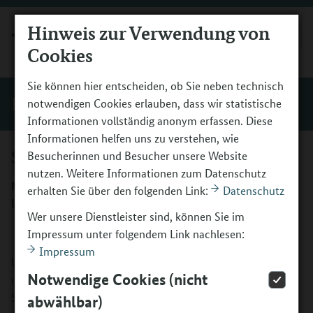
Hinweis zur Verwendung von
MENÜ
Cookies
Sie können hier entscheiden, ob Sie neben technisch
Förderer und Initiativen
notwendigen Cookies erlauben, dass wir statistische
Informationen vollständig anonym erfassen. Diese
Informationen helfen uns zu verstehen, wie
Stiftung Lesen
Besucherinnen und Besucher unsere Website
nutzen. Weitere Informationen zum Datenschutz
Mit Freu(n)den lesen –mit Spiel, Spaß und Kreativität
erhalten Sie über den folgenden Link:
Datenschutz
Lesewelten erlebbar machen
Wer unsere Dienstleister sind, können Sie im
Impressum unter folgendem Link nachlesen:
Impressum
Unter dem Titel „Mit Freu(n)den lesen – mit Spiel, Spaß
Notwendige Cookies (nicht
und Kreativität Lesewelten erlebbar machen“ gründet die
Stiftung Lesen als Initiative bundesweit gemeinsam mit
abwählbar)