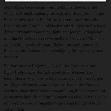
qualifizieren. Für die Umsetzung der Projektaktivitäten gibt
die Stiftung Lesen inspirierende Aktionsideen über die
Website, Projektmailings, Tutorials und Broschüren an die
Betreuenden weiter. Die Stiftung Lesen unterstützt die
Leseclubs mit Grund- und Nachausstattungen an Büchern,
Zeitschriftenabonnements, digitalen Medien, Lernspielen
und Bastelmaterialien sowie bei Bedarf auch mit Mobiliar.
Zudem können die ehrenamtlichen Betreuerinnen und
Betreuer eine Aufwandsentschädigung für ihr Engagement
erhalten.
Für komplexere Projekte, wie z. B. das Erstellen eines
Buch-Trailers oder das Schreiben einer eigenen Story,
leiten Medien-Fachkräfte bis zu einmal im Jahr die Kinder
und Jugendlichen in Workshops an. Leseclubs können
darüber hinaus Ferienaktionen anbieten, in denen passend
zu ausgewählten Buchempfehlungen kreative Aktionsideen
und lesefördernde Freizeitaktivitäten auch in den Ferien
stattfinden.