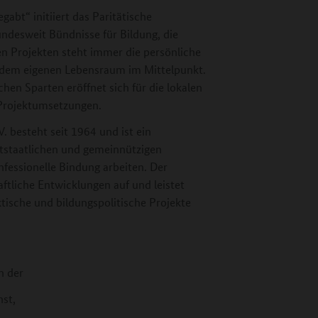
gabt“ initiiert das Paritätische
ndesweit Bündnisse für Bildung, die
len Projekten steht immer die persönliche
 dem eigenen Lebensraum im Mittelpunkt.
chen Sparten eröffnet sich für die lokalen
n Projektumsetzungen.
 besteht seit 1964 und ist ein
tstaatlichen und gemeinnützigen
nfessionelle Bindung arbeiten. Der
aftliche Entwicklungen auf und leistet
tische und bildungspolitische Projekte
h der
st,