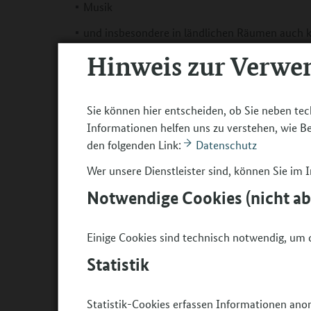
Musik
und insbesondere in ländlichen Räumen auch k
Hinweis zur Verwe
Denkbar sind Projekte von A wie Alltagskultur bi
Architektur, Design, Film, Hörspiel, Kunst, Medi
ländlich
etc. zu den inhaltlichen Schwerpunkten
Nachhaltigkeit
Sie können hier entscheiden, ob Sie neben tec
.
Informationen helfen uns zu verstehen, wie 
Zusätzlich sollen Aspekte wie Kreativität, Partizi
den folgenden Link:
Datenschutz
Qualifikationen, der Einbezug von Ehrenamtliche
Wer unsere Dienstleister sind, können Sie im
eine öffentlichkeitswirksame Abschlusspräsentat
Notwendige Cookies (nicht a
Zielgruppe
JEP fördert kulturelle Bildungsprojekte für jung
Einige Cookies sind technisch notwendig, um d
die in einer sozialen, finanziellen und/oder bil
einen erschwerten bzw. bisher keinen Zugang zu k
Statistik
Begründung können in Ausnahmefällen auch Kind
teilnehmen.
Statistik-Cookies erfassen Informationen ano