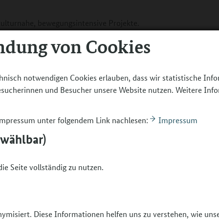
ulturnahe, bewegungsintensive Projekte.
ndung von Cookies
s Z wie Zirkus aus den Bereichen
en, Mode, Musik, Tanz, Theater, Upcycling,
e Räume, Gender und/oder
hnisch notwendigen Cookies erlauben, dass wir statistische Inf
Besucherinnen und Besucher unsere Website nutzen. Weitere Inf
pation, das Erlernen praktischer
n und professionellen Fachkräften sowie
 Impressum unter folgendem Link nachlesen:
Impressum
ion konzeptionell aufgegriffen werden.
bwählbar)
e Menschen im Alter von 12 bis 18 Jahren,
ie Seite vollständig zu nutzen.
dungsbedingten Risikolage aufwachsen und
ultureller Bildung haben. Mit
er ab 10 Jahren an den Projekten
nymisiert. Diese Informationen helfen uns zu verstehen, wie un