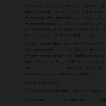
Unter dem Titel „JEP | jung engagiert phantasiebe
Bildungswerk Bundesverband e.V. als Förderer bu
Projekte der kulturellen Bildung umsetzen. In al
Auseinandersetzung mit Kunst und Kultur sowie
Durch die relativ große Bandbreite der künstleris
Bündnisse eine inhaltliche Vielfalt an mögliche
Das Paritätische Bildungswerk Bundesverband e.V.
Zusammenschluss von überregional tätigen, nich
Organisationen, die ohne parteipolitische und ko
bundesweit tätige Träger greift aktuelle gesellsch
durch fachliche Fortbildungsangebote sowie prak
einen Beitrag zur sozialen Gerechtigkeit.
Was wird gefördert?
JEP fördert kulturelle Bildungsprojekte im Bereic
angewandten, bildenden und darstellenden Kun