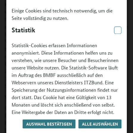
Konzeptes „Ich bin HIER!“ kulturelle Projekte, die einem
Einige Cookies sind technisch notwendig, um die
weitgefassten Kulturbegriff unterliegen. Dazu gehören
Seite vollständig zu nutzen.
beispielsweise inter- und alltagskulturelle sowie
medienpädagogische Projekte. „HIER“ steht für die Begriffe
Statistik
Herkunft, Identität, Entwicklung und Respekt. Neben der
Vermittlung künstlerischer Ausdrucksformen und -
Statistik-Cookies erfassen Informationen
fähigkeiten, setzen sich die Teilnehmenden mit ihrer
anonymisiert. Diese Informationen helfen uns zu
eigenen Herkunft, den genannten Begriffen und deren
verstehen, wie unsere Besucher und Besucherinnen
Bedeutung für sich selbst auseinander. Ziel ist es den
unsere Website nutzen. Die Statistik-Software läuft
Zugang zu kultureller Bildung und gesellschaftlicher
im Auftrag des BMBF ausschließlich auf den
Teilhabe zu ermöglichen und darüber
Webservern unseres Dienstleisters ITZBund. Eine
Selbstbildungsprozesse anzuregen.
Speicherung der Nutzungsinformationen findet nur
Was wird gefördert?
dort statt. Das Cookie hat eine Gültigkeit von 13
Monaten und löscht sich anschließend von selbst.
Gefördert werden außerschulische Projekte der kulturellen
Eine Weitergabe der Daten an Dritte erfolgt nicht.
Bildung aller Kultursparten von unterschiedlicher Dauer.
Für die Umsetzung der Projekte hat der Deutsche
AUSWAHL BESTÄTIGEN
ALLE AUSWÄHLEN
Paritätische Wohlfahrtsverband – Gesamtverband e.V.