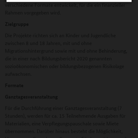
verschiedene Formate entwickelt, für die ein finanzieller
Rahmen vorgegeben wird.
Zielgruppe
Die Projekte richten sich an Kinder und Jugendliche
zwischen 8 und 18 Jahren, mit und ohne
Migrationshintergrund sowie mit und ohne Behinderung,
die in einer nach Bildungsbericht 2020 genannten
sozioökonomischen oder bildungsbezogenen Risikolage
aufwachsen.
Formate
Ganztagesveranstaltung
Für die Durchführung einer Ganztagesveranstaltung (7
Stunden), werden für ca. 15 Teilnehmende Ausgaben für
Materialien, eine Verpflegungspauschale sowie Miete
übernommen. Darüber hinaus besteht die Möglichkeit,