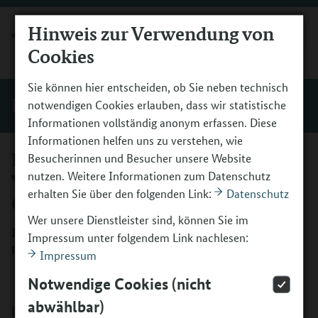
Hinweis zur Verwendung von
MENÜ
Cookies
Sie können hier entscheiden, ob Sie neben technisch
Förderer und Initiativen
notwendigen Cookies erlauben, dass wir statistische
Informationen vollständig anonym erfassen. Diese
Informationen helfen uns zu verstehen, wie
Deutscher Paritätischer
Besucherinnen und Besucher unsere Website
nutzen. Weitere Informationen zum Datenschutz
Wohlfahrtsverband -
erhalten Sie über den folgenden Link:
Datenschutz
Gesamtverband e.V.
Wer unsere Dienstleister sind, können Sie im
Ich bin HIER! Herkunft – Identität – Entwicklung –
Impressum unter folgendem Link nachlesen:
Respekt
Impressum
Notwendige Cookies (nicht
abwählbar)
Der Paritätische Gesamtverband fördert im Rahmen seines