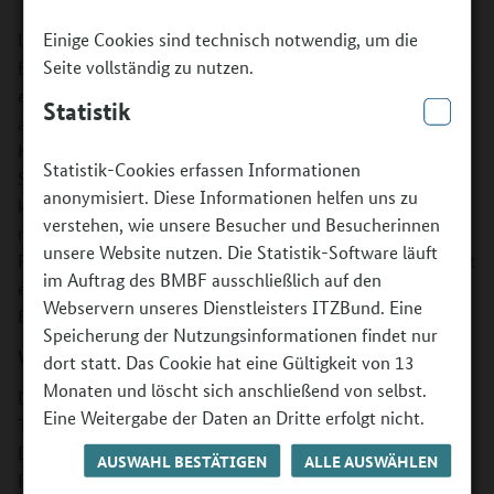
Einige Cookies sind technisch notwendig, um die
Unter dem Titel „Zur Bühne“ initiiert der Deutsche
Seite vollständig zu nutzen.
Bühnenverein – Bundesverband der Theater und Orchester
e.V. als Förderer bundesweit Bündnisse für Bildung, die
Statistik
außerunterrichtliche Theater-, Tanz und Musikprojekte für
Kinder und Jugendliche umsetzen. Dabei liegt der
Statistik-Cookies erfassen Informationen
Schwerpunkt nicht allein auf der Bühnenkunst, sondern
anonymisiert. Diese Informationen helfen uns zu
kann auch den handwerklichen wie technischen Bereich
verstehen, wie unsere Besucher und Besucherinnen
mit einbeziehen. Durch den interdisziplinären Ansatz der
unsere Website nutzen. Die Statistik-Software läuft
Projekte sollen die Kinder und Jugendlichen die Möglichkeit
im Auftrag des BMBF ausschließlich auf den
erhalten, neue Fähigkeiten in unterschiedlichsten
Webservern unseres Dienstleisters ITZBund. Eine
Bereichen zu entdecken.
Speicherung der Nutzungsinformationen findet nur
Was wird gefördert?
dort statt. Das Cookie hat eine Gültigkeit von 13
Monaten und löscht sich anschließend von selbst.
Der Deutsche Bühnenverein fördert außerunterrichtliche
Eine Weitergabe der Daten an Dritte erfolgt nicht.
Theater-, Tanz und Musikprojekte von unterschiedlicher
Dauer für Kinder und Jugendliche. Die Umsetzung der
AUSWAHL BESTÄTIGEN
ALLE AUSWÄHLEN
Projekte kann in verschiedenen Sparten der Theaterhäuser