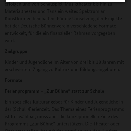
erfolgen und von Schauspiel, Musiktheater bis hin zu
Materialtheater und Tanz ein weites Spektrum an
Kunstformen beinhalten. Für die Umsetzung der Projekte
hat der Deutsche Bühnenverein verschiedene Formate
entwickelt, für die ein finanzieller Rahmen vorgegeben
wird.
Zielgruppe
Kinder und Jugendliche im Alter von drei bis 18 Jahren mit
erschwertem Zugang zu Kultur- und Bildungsangeboten.
Formate
Ferienprogramm – „Zur Bühne“ statt zur Schule
Ein spezielles Kulturangebot für Kinder und Jugendliche in
der (Schul-)Ferienzeit. Das Thema eines Ferienprogramms
ist frei wählbar, muss aber die konzeptionellen Ziele des
Programms „Zur Bühne“ unterstützen. Die Theater oder
Orchester sollen ihre Arbeit vorstellen und den Kindern