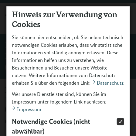
Hinweis zur Verwendung von
MENÜ
Cookies
Sie können hier entscheiden, ob Sie neben technisch
Bundesvereinigung Kulturelle
notwendigen Cookies erlauben, dass wir statistische
Informationen vollständig anonym erfassen. Diese
Kinder- und Jugendbildung e. V.
Informationen helfen uns zu verstehen, wie
(BKJ)
Besucherinnen und Besucher unsere Website
nutzen. Weitere Informationen zum Datenschutz
erhalten Sie über den folgenden Link:
Datenschutz
Bundesvereinigung Kulturelle
Wer unsere Dienstleister sind, können Sie im
Kinder- und Jugendbildung e. V.
Impressum unter folgendem Link nachlesen:
(BKJ)
Impressum
Notwendige Cookies (nicht
Künste öffnen Welten
abwählbar)