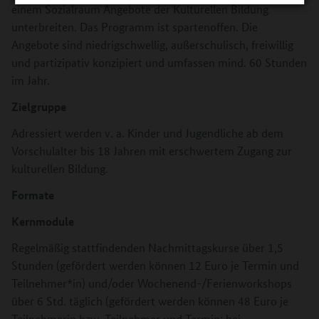
einem Sozialraum Angebote der Kulturellen Bildung
unterbreiten. Das Programm ist spartenoffen. Die
Angebote sind niedrigschwellig, außerschulisch, freiwillig
und partizipativ konzipiert und umfassen mind. 60 Stunden
im Jahr.
Zielgruppe
Adressiert werden v. a. Kinder und Jugendliche ab dem
Vorschulalter bis 18 Jahren mit erschwertem Zugang zur
kulturellen Bildung.
Formate
Kernmodule
Regelmäßig stattfindenden Nachmittagskurse über 1,5
Stunden (gefördert werden können 12 Euro je Termin und
Teilnehmer*in) und/oder Wochenend-/Ferienworkshops
über 6 Std. täglich (gefördert werden können 48 Euro je
Teilnehmerin bzw. Teilnehmer und Termin; bei