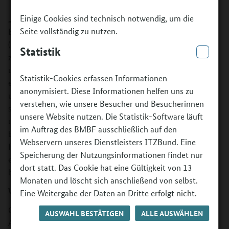
Einige Cookies sind technisch notwendig, um die
„Künste öffnen Welten“ ist das Förderprogramm der
Seite vollständig zu nutzen.
Bundesvereinigung Kulturelle Kinder- und Jugendbildung
(BKJ). Gefördert werden bundesweit Projekte, die Zugänge
Statistik
zu den unterschiedlichsten Künsten und Kulturen, zu Spiel
und Medien schaffen. Drei Bündnispartner bringen in
Statistik-Cookies erfassen Informationen
einem Sozialraum ihre unterschiedlichen Kompetenzen ein
anonymisiert. Diese Informationen helfen uns zu
und setzen das Projekt gemeinsam um. Die Teilnehmenden
verstehen, wie unsere Besucher und Besucherinnen
sollen in den Projekten selbst gestalterisch tätig werden
unsere Website nutzen. Die Statistik-Software läuft
und über Umsetzung und Inhalte mitbestimmen. Das
im Auftrag des BMBF ausschließlich auf den
bedeutet, dass sie sich in den Projekten mit ihrer
Webservern unseres Dienstleisters ITZBund. Eine
Persönlichkeit, ihren Ideen und ihren Meinungen
Speicherung der Nutzungsinformationen findet nur
einbringen und mit ihren Interessen und Themen
dort statt. Das Cookie hat eine Gültigkeit von 13
beschäftigen können.
Monaten und löscht sich anschließend von selbst.
Was wird gefördert?
Eine Weitergabe der Daten an Dritte erfolgt nicht.
Gefördert werden Projekte eines gemeinnützigen
AUSWAHL BESTÄTIGEN
ALLE AUSWÄHLEN
Antragstellers und zwei weiteren Bündnispartnern, die in