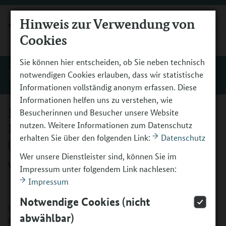
Hinweis zur Verwendung von
MENÜ
Cookies
Sie können hier entscheiden, ob Sie neben technisch
Förderer und Initiativen
notwendigen Cookies erlauben, dass wir statistische
Informationen vollständig anonym erfassen. Diese
Informationen helfen uns zu verstehen, wie
Bundesverband Bildender
Besucherinnen und Besucher unsere Website
nutzen. Weitere Informationen zum Datenschutz
Künstlerinnen und Künstler e.V.
erhalten Sie über den folgenden Link:
Datenschutz
(BBK)
Wer unsere Dienstleister sind, können Sie im
Wir können Kunst
Impressum unter folgendem Link nachlesen:
Impressum
Notwendige Cookies (nicht
Unter dem Titel „Wir können Kunst“ initiiert der
abwählbar)
Bundesverband Bildender Künstlerinnen und Künstler e.V.