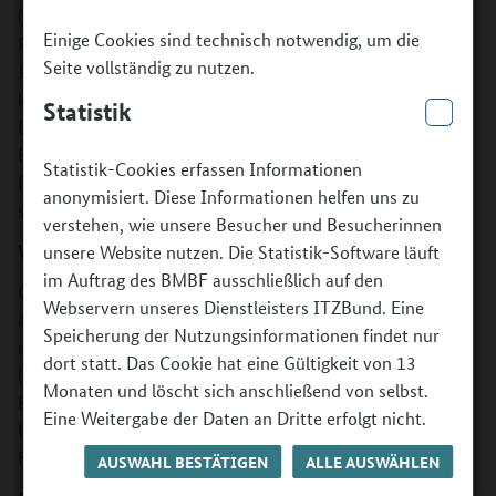
(BBK) als Förderer bundesweit Bündnisse für Bildung, die
Einige Cookies sind technisch notwendig, um die
Projekte der ästhetischen Bildung für Kinder und
Seite vollständig zu nutzen.
Jugendliche umsetzen. Die Projekte vermitteln klassische
künstlerische Techniken wie Malerei, Zeichnung, Collage,
Statistik
Drucktechniken, plastisches Arbeiten, aber auch
Bühnenbild, Foto-, Video-, Film- und digitale Techniken,
Statistik-Cookies erfassen Informationen
Performances und handwerkliche Techniken. Auch
anonymisiert. Diese Informationen helfen uns zu
spartenübergreifende Projekte sind möglich.
verstehen, wie unsere Besucher und Besucherinnen
Was wird gefördert?
unsere Website nutzen. Die Statistik-Software läuft
im Auftrag des BMBF ausschließlich auf den
Gefördert werden außerschulische Projekte der
Webservern unseres Dienstleisters ITZBund. Eine
ästhetischen Bildung für Kinder und Jugendliche von
Speicherung der Nutzungsinformationen findet nur
unterschiedlicher Dauer. Der BBK setzt voraus, dass die
dort statt. Das Cookie hat eine Gültigkeit von 13
lokalen Bündnisse professionelle Künstlerinnen und
Monaten und löscht sich anschließend von selbst.
Künstler mit der Realisierung beauftragen. Für die
Eine Weitergabe der Daten an Dritte erfolgt nicht.
Umsetzung der Projekte hat der BBK verschiedenen
Formate mit einem festen finanziellen Rahmen entwickelt.
AUSWAHL BESTÄTIGEN
ALLE AUSWÄHLEN