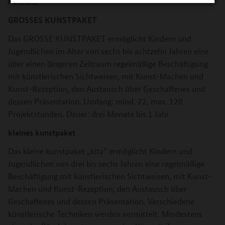
Formate
GROSSES KUNSTPAKET
Das GROSSE KUNSTPAKET ermöglicht Kindern und
Jugendlichen im Alter von sechs bis achtzehn Jahren eine
über einen längeren Zeitraum regelmäßige Beschäftigung
mit künstlerischen Sichtweisen, mit Kunst-Machen und
Kunst-Rezeption, den Austausch über Geschaffenes und
dessen Präsentation. Umfang: mind. 72, max. 120
Projektstunden. Dauer: drei Monate bis 1 Jahr
kleines kunstpaket
Das kleine kunstpaket „kita“ ermöglicht Kindern und
Jugendlichen von drei bis sechs Jahren eine regelmäßige
Beschäftigung mit künstlerischen Sichtweisen, mit Kunst-
Machen und Kunst-Rezeption, den Austausch über
Geschaffenes und dessen Präsentation. Verschiedene
künstlerische Techniken werden vermittelt. Mindestens