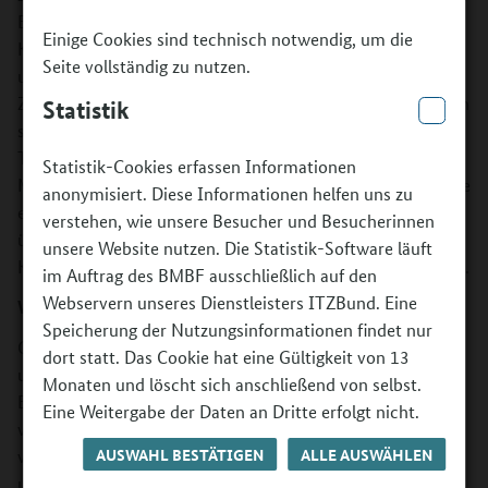
Bildung, die Zirkusprojekte umsetzen. In regelmäßigen
Einige Cookies sind technisch notwendig, um die
Kursen und Ferienprojekten lernen Kinder und Jugendliche
Seite vollständig zu nutzen.
unter Anleitung von Zirkuspädagoginnen oder
Zirkuspädagogen die Welt des Zirkus kennen. Sie versuchen
Statistik
sich beispielsweise als Artistinnen oder Artisten,
Tänzerinnen bzw. Tänzern oder als Musiker oder
Statistik-Cookies erfassen Informationen
Musikerinnen, können Bühnenbilder mitgestalten, Kostüme
anonymisiert. Diese Informationen helfen uns zu
entwerfen oder die Technik für eine Aufführung
verstehen, wie unsere Besucher und Besucherinnen
übernehmen. Die Angebote können auch weitere
unsere Website nutzen. Die Statistik-Software läuft
Kultursparten wie Schauspiel oder Bühnenbild einbeziehen.
im Auftrag des BMBF ausschließlich auf den
Webservern unseres Dienstleisters ITZBund. Eine
Was wird gefördert?
Speicherung der Nutzungsinformationen findet nur
Gefördert werden außerunterrichtliche Zirkusprojekte von
dort statt. Das Cookie hat eine Gültigkeit von 13
unterschiedlicher Dauer und Qualifizierungen für
Monaten und löscht sich anschließend von selbst.
Ehrenamtliche aus den Bündnissen. Die Projekte werden
Eine Weitergabe der Daten an Dritte erfolgt nicht.
von Zirkuspädagoginnen oder -pädagogen angeleitet, die
AUSWAHL BESTÄTIGEN
ALLE AUSWÄHLEN
von Assistenten bzw. Assistentinnen und Ehrenamtlichen
unterstützt werden. Für die Umsetzung der Projekte hat