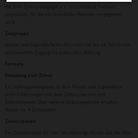
die BAG Zirkuspädagogik e.V. verschiedene Formate
entwickelt, für die ein finanzieller Rahmen vorgegeben
wird.
Zielgruppe
Kinder und Jugendliche im Alter von vier bis 18 Jahren mit
erschwertem Zugang zur kulturellen Bildung.
Formate
Einladung zum Zirkus
Ein Schnupperangebot, in dem Kinder und Jugendliche
erste Erfahrungen mit dem Zirkus machen und
Informationen über weitere Zirkusangebote erhalten.
Dauer: ca. 4 Zeitsunden.
Zirkus spielen
Ein Zirkusprojekt für vier- bis elfjährige Kinder aus der Kita