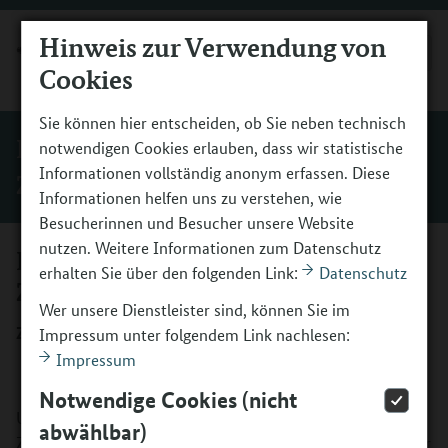
Hinweis zur Verwendung von
MENÜ
Cookies
Sie können hier entscheiden, ob Sie neben technisch
Bundesarbeitsgemeinschaft
notwendigen Cookies erlauben, dass wir statistische
Informationen vollständig anonym erfassen. Diese
Zirkuspädagogik e.V.
Informationen helfen uns zu verstehen, wie
Besucherinnen und Besucher unsere Website
nutzen. Weitere Informationen zum Datenschutz
Bundesarbeitsgemeinschaft
erhalten Sie über den folgenden Link:
Datenschutz
Zirkuspädagogik e.V.
Wer unsere Dienstleister sind, können Sie im
Zirkus gestaltet Vielfalt
Impressum unter folgendem Link nachlesen:
Impressum
Notwendige Cookies (nicht
Unter dem Titel „Zirkus gestaltet Vielfalt“ initiiert die BAG
abwählbar)
Zirkuspädagogik e.V. als Förderer bundesweit Bündnisse für