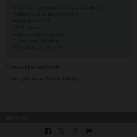
Bundesarbeitsgemeinschaft Zirkuspädagogik e. V.
Projektbüro Zirkus gestaltet Vielfalt
Arnswaldtstrasse 28
30159 Hannover
Telefonnr.: 0511-26021551
www.zirkus-vielfalt.de
info@zirkus-vielfalt.de
www.zirkus-vielfalt.de
Hier geht es zur Antragstellung
MEHR ZU: