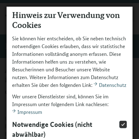
Hinweis zur Verwendung von
MENÜ
Cookies
Sie können hier entscheiden, ob Sie neben technisch
Förderer und Initiativen
notwendigen Cookies erlauben, dass wir statistische
Informationen vollständig anonym erfassen. Diese
Informationen helfen uns zu verstehen, wie
Aktion Tanz - Bundesverband Tanz
Besucherinnen und Besucher unsere Website
nutzen. Weitere Informationen zum Datenschutz
in Bildung und Gesellschaft e.V.
erhalten Sie über den folgenden Link:
Datenschutz
Chance Tanz
Wer unsere Dienstleister sind, können Sie im
Impressum unter folgendem Link nachlesen:
Impressum
Unter dem Titel „ChanceTanz“ initiiert Aktion Tanz -
Notwendige Cookies (nicht
Bundesverband Tanz in Bildung und Gesellschaft e.V. als
abwählbar)
Förderer bundesweit Bündnisse für Bildung, die