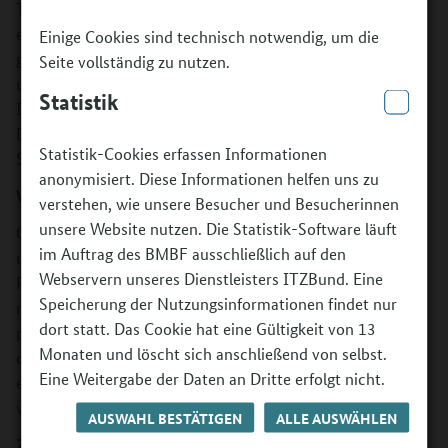
Tanzprojekte umsetzen. In den geförderten Projekten
entwickeln professionelle Tanzkünstlerinnen und -künstler
Einige Cookies sind technisch notwendig, um die
gemeinsam mit Kindern und Jugendlichen eine Tanzidee
Seite vollständig zu nutzen.
und setzen diese in regelmäßigen Kursen oder als
Statistik
Intensivprojekt bis zur öffentlichen Tanzaufführung um.
Die Angebote können auch weitere Kultursparten wie
Statistik-Cookies erfassen Informationen
Schauspiel oder Bühnenbild einbeziehen.
anonymisiert. Diese Informationen helfen uns zu
Was wird gefördert?
verstehen, wie unsere Besucher und Besucherinnen
unsere Website nutzen. Die Statistik-Software läuft
Gefördert werden außerunterrichtliche Tanzprojekte von
im Auftrag des BMBF ausschließlich auf den
unterschiedlicher Dauer für Kinder und Jugendliche. Die
Webservern unseres Dienstleisters ITZBund. Eine
Projekte werden von einem Zweierteam geleitet, dem
Speicherung der Nutzungsinformationen findet nur
mindestens eine professionelle Tanzkünstlerin bzw. ein
dort statt. Das Cookie hat eine Gültigkeit von 13
professioneller Tanzkünstler angehört. Für die Umsetzung
Monaten und löscht sich anschließend von selbst.
der Projekte hat Aktion Tanz verschiedene Formate
Eine Weitergabe der Daten an Dritte erfolgt nicht.
entwickelt, für die ein finanzieller Rahmen vorgegeben
wird.
AUSWAHL BESTÄTIGEN
ALLE AUSWÄHLEN
Zielgruppe