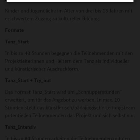
Kinder und Jugendliche im Alter von drei bis 18 Jahren mit
erschwertem Zugang zu kultureller Bildung.
Formate
Tanz_Start
In bis zu 40 Stunden begegnen die Teilnehmenden mit den
Projektleiterinnen und -leitern dem Tanz als individueller
und künstlerischer Ausdruckform.
Tanz_Start + Try_out
Das Format Tanz_Start wird um „Schnupperstunden“
erweitert, um für das Angebot zu werben. In max. 10
Stunden stellt das künstlerisch/pädagogische Leitungsteam
potentiellen Teilnehmenden das Projekt und sich selbst vor.
Tanz_Intensiv
In bis zu 80 Stunden arbeiten die Teilnehmenden mit den