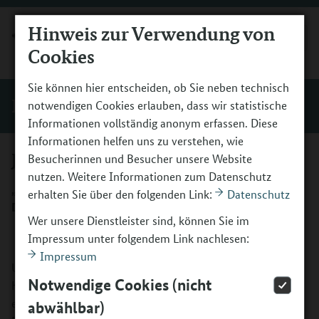
Hinweis zur Verwendung von
MENÜ
Cookies
Sie können hier entscheiden, ob Sie neben technisch
Förderer und Initiativen
notwendigen Cookies erlauben, dass wir statistische
Informationen vollständig anonym erfassen. Diese
Informationen helfen uns zu verstehen, wie
JFF – Jugend Film Fernsehen e.V.
Besucherinnen und Besucher unsere Website
nutzen. Weitere Informationen zum Datenschutz
„Labs4Future – Kreativlabore für Jugend. Kultur.
erhalten Sie über den folgenden Link:
Datenschutz
Digitalität“
Wer unsere Dienstleister sind, können Sie im
Impressum unter folgendem Link nachlesen:
Impressum
Unter dem Titel „Labs4Future – Kreativlabore für Jugend.
Notwendige Cookies (nicht
Kultur. Digitalität“ setzt der JFF - Jugend Film Fernsehen
e.V. als Initiative gemeinsam mit mindestens zwei weiteren
abwählbar)