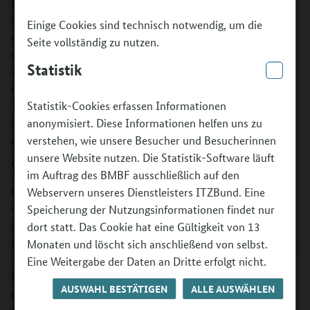
Bündnispartnern Bündnisse für Bildung kulturelle Projekte
um, in denen durch kreativ-künstlerischen Medienarbeit
Einige Cookies sind technisch notwendig, um die
die Auseinandersetzung mit dem Aufwachsen in einer
Seite vollständig zu nutzen.
digitalisierten Welt und den damit einhergehenden
Statistik
wertebezogenen Fragestellungen gefördert werden. In
unterschiedlichen Projektformaten entwickeln die jungen
Teilnehmenden ausgehend von der Frage „Wie wollen wir
Statistik-Cookies erfassen Informationen
hier leben?“ Zukunftsvisionen und verarbeiten diese in
anonymisiert. Diese Informationen helfen uns zu
eigenen Medienproduktionen.
verstehen, wie unsere Besucher und Besucherinnen
unsere Website nutzen. Die Statistik-Software läuft
Welche Projekte werden umgesetzt?
im Auftrag des BMBF ausschließlich auf den
Die Bündnispartner*innen vor Ort realisieren pro Halbjahr
Webservern unseres Dienstleisters ITZBund. Eine
vier Projekte. Um die Verbindung aus
Speicherung der Nutzungsinformationen findet nur
medienpädagogischen Themen und Methoden, kreativer
dort statt. Das Cookie hat eine Gültigkeit von 13
Medienarbeit und künstlerischen Praktiken zu ermöglichen,
Monaten und löscht sich anschließend von selbst.
sind die Konzeption, Umsetzung und Verstetigung der
Eine Weitergabe der Daten an Dritte erfolgt nicht.
Projekte in vier Bereiche kategorisiert. Die Bündnisse
AUSWAHL BESTÄTIGEN
ALLE AUSWÄHLEN
können ihre Projekte in einem oder mehreren der