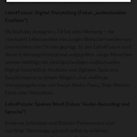
folgenden medialen Schwerpunkten umsetzen:
Labs4Future: Digital Storytelling (Fokus „audiovisuelles
Erzählen“)
Ob YouTube, Instagram, TikTok oder Werbung – die
(medialen) Lebenswelten von jungen Menschenwerden von
Geschichten oder Stories geprägt. In den Labs4Future wird
dieser Erfahrungshintergrund aufgegriffen. Junge Menschen
werden befähigt mit niedrigschwelligen audiovisuellen
Digital-Storytelling-Ansätzen und digitalen Tools ihre
Geschichten zu erzählen. Möglich sind vielfältige
Umsetzungsformen wie Social-Media-Posts, Stop-Motion-
Filme oder Webvideos.
Labs4Future: Spoken Word (Fokus “Audio-Recording und
Sprache”)
Kreatives Schreiben und Bühnen-Performance sind
mächtige Werkzeuge, um sich selbst zu erfahren,