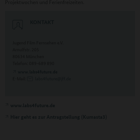
Projektwochen und Ferienfreizeiten.
KONTAKT
Jugend Film Fernsehen e.V.
Arnulfstr. 205
80634 München
Telefon: 089-689 890
www.labs4future.de
E-Mail:
labs4future@jff.de
www.labs4future.de
Hier geht es zur Antragstellung (Kumasta3)