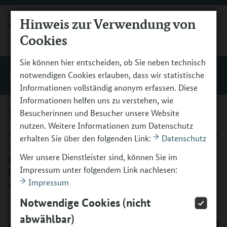
Hinweis zur Verwendung von
MENÜ
Cookies
Sie können hier entscheiden, ob Sie neben technisch
Förderung
notwendigen Cookies erlauben, dass wir statistische
Informationen vollständig anonym erfassen. Diese
Informationen helfen uns zu verstehen, wie
Mitmachen
Besucherinnen und Besucher unsere Website
nutzen. Weitere Informationen zum Datenschutz
Sie möchten mehr Bildungsangebote vor Ort ermöglichen?
erhalten Sie über den folgenden Link:
Datenschutz
Sie haben eine Idee für ein Projekt der kulturellen Bildung
Wer unsere Dienstleister sind, können Sie im
für Kinder und Jugendliche? Gründen Sie ein Bündnis für
Impressum unter folgendem Link nachlesen:
Bildung und beantragen Sie Fördermittel in „Kultur macht
Impressum
stark“.
Notwendige Cookies (nicht
abwählbar)