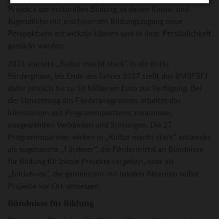
Projekte der kulturellen Bildung, in denen Kinder und
Jugendliche mit erschwertem Bildungszugang neue
Perspektiven entwickeln können und in ihrer Persönlichkeit
gestärkt werden.
2023 startete „Kultur macht stark“ in die dritte
Förderphase, bis Ende des Jahres 2027 stellt das BMBFSFJ
dafür jährlich bis zu 50 Millionen Euro zur Verfügung. Bei
der Umsetzung des Förderprogramms arbeitet das
Ministerium mit Programmpartnern zusammen,
ausgewählten Verbänden und Stiftungen. Die 27
Programmpartner wirken in „Kultur macht stark“ entweder
als sogenannte „Förderer“, die Fördermittel an Bündnisse
für Bildung für lokale Projekte vergeben, oder als
„Initiativen“, die gemeinsam mit lokalen Akteuren selbst
Projekte vor Ort umsetzen.
Bündnisse für Bildung