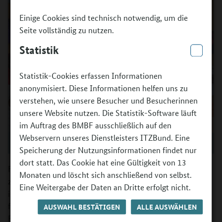
Einige Cookies sind technisch notwendig, um die
Seite vollständig zu nutzen.
Statistik
Statistik-Cookies erfassen Informationen
anonymisiert. Diese Informationen helfen uns zu
verstehen, wie unsere Besucher und Besucherinnen
unsere Website nutzen. Die Statistik-Software läuft
im Auftrag des BMBF ausschließlich auf den
Webservern unseres Dienstleisters ITZBund. Eine
©
Johanna Niesen
Speicherung der Nutzungsinformationen findet nur
dort statt. Das Cookie hat eine Gültigkeit von 13
Für gerechtere Bildungschancen zu sorgen bleibt eine der
Monaten und löscht sich anschließend von selbst.
zentralen gesellschaftlichen Aufgaben. Ein Schlüssel dazu
Eine Weitergabe der Daten an Dritte erfolgt nicht.
ist kulturelle Bildung. Mit „Kultur macht stark. Bündnisse
für Bildung“ fördert das Bundesministerium für Bildung,
AUSWAHL BESTÄTIGEN
ALLE AUSWÄHLEN
Familie, Senioren, Frauen und Jugend (BMBFSFJ) daher