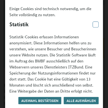
Einige Cookies sind technisch notwendig, um die
Seite vollständig zu nutzen.
Statistik
Statistik-Cookies erfassen Informationen
anonymisiert. Diese Informationen helfen uns zu
verstehen, wie unsere Besucher und Besucherinnen
unsere Website nutzen. Die Statistik-Software läuft
im Auftrag des BMBF ausschließlich auf den
Webservern unseres Dienstleisters ITZBund. Eine
Speicherung der Nutzungsinformationen findet nur
dort statt. Das Cookie hat eine Gültigkeit von 13
Monaten und löscht sich anschließend von selbst.
Frau Melster, am 21. November war der Chef des
Eine Weitergabe der Daten an Dritte erfolgt nicht.
Bundeskanzleramtes Thorsten Frei an Ihrer Schule zu
Besuch, um auf die Bedeutung des Vorlesens hinzuweisen.
AUSWAHL BESTÄTIGEN
ALLE AUSWÄHLEN
Wie wichtig ist es, Kindern vorzulesen?