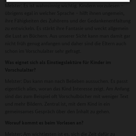
Melster: Es ist wahnsinnig wichtig. Kindern vorzulesen –
übrigens egal in welcher Sprache – hilft ihnen ungemein,
ihre Fähigkeiten des Zuhörens und der Gedankenentfaltung
zu entwickeln. Es stärkt ihre Fantasie und weckt allgemein
die Lust an Büchern. Aus unserer Sicht kann man damit gar
nicht früh genug anfangen und daher sind die Eltern auch
schon im Vorschulalter sehr gefragt.
Was eignet sich als Einstiegslektüre für Kinder im
Vorschulalter?
Melster: Das kann man nach Belieben aussuchen. Es passt
eigentlich alles, woran das Kind Interesse zeigt. Am Anfang
sind das zum Beispiel oft Vorschulbücher mit weniger Text
und mehr Bildern. Zentral ist, mit dem Kind in ein
gemeinsames Gespräch über den Inhalt zu gehen.
Worauf kommt es beim Vorlesen an?
Melster: Am wichtigsten ist es, sich die Zeit dafür zu