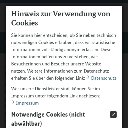
Hinweis zur Verwendung von
MENÜ
Cookies
Sie können hier entscheiden, ob Sie neben technisch
Einblicke
notwendigen Cookies erlauben, dass wir statistische
Informationen vollständig anonym erfassen. Diese
Informationen helfen uns zu verstehen, wie
„Fünf Minuten Vorlesen täglich
Besucherinnen und Besucher unsere Website
nutzen. Weitere Informationen zum Datenschutz
machen den Unterschied“
erhalten Sie über den folgenden Link:
Datenschutz
Vom regelmäßigen Vorlesen profitieren Kinder im
Wer unsere Dienstleister sind, können Sie im
Vorschulalter enorm. Warum? Anlässlich des diesjährigen
Impressum unter folgendem Link nachlesen:
bundesweiten Vorlesetages fragten wir nach bei Martina
Impressum
Melster. Sie ist stellvertretende Schulleiterin an der
Robert-Reinick-Grundschule in Berlin und begleitet den
Notwendige Cookies (nicht
dortigen „Kultur macht stark“-Leseclub.
abwählbar)