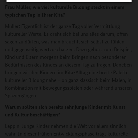
Frau Müller, wie viel kulturelle Bildung steckt in einem
typischen Tag in Ihrer Kita?
Müller: Eigentlich ist der ganze Tag voller Vermittlung
kultureller Werte. Es dreht sich bei uns alles darum, offen
sagen zu dürfen, was man braucht, sich selbst zu fühlen
und gegenseitig wertzuschätzen. Dazu gehört zum Beispiel,
Kind und Eltern morgens beim Bringen nach besonderen
Bedürfnissen des Kindes an diesem Tag zu fragen. Daneben
bringen wir den Kindern im Kita-Alltag eine breite Palette
kultureller Bildung nahe – ob ganz klassisch beim Malen, in
Kombination mit Bewegungsspielen oder während unseren
Spaziergängen.
Warum sollten sich bereits sehr junge Kinder mit Kunst
und Kultur beschäftigen?
Leppin: Junge Kinder nehmen die Welt vor allem sinnlich
wahr. In dieser frühen Entwicklungsphase trägt kulturelle