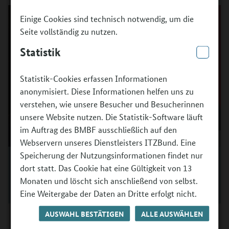
Einige Cookies sind technisch notwendig, um die
Seite vollständig zu nutzen.
Statistik
Statistik-Cookies erfassen Informationen
anonymisiert. Diese Informationen helfen uns zu
verstehen, wie unsere Besucher und Besucherinnen
unsere Website nutzen. Die Statistik-Software läuft
im Auftrag des BMBF ausschließlich auf den
Webservern unseres Dienstleisters ITZBund. Eine
Speicherung der Nutzungsinformationen findet nur
Luisa Leppin, Programmleiterin des Netzwerks
dort statt. Das Cookie hat eine Gültigkeit von 13
Frühkindliche Kulturelle Bildung, und Melanie Müller,
Monaten und löscht sich anschließend von selbst.
Leiterin der Kita „Am Papenmoor“ in Bad Schwartau.
©
Luisa Leppin und Lena Hellwig
Eine Weitergabe der Daten an Dritte erfolgt nicht.
AUSWAHL BESTÄTIGEN
ALLE AUSWÄHLEN