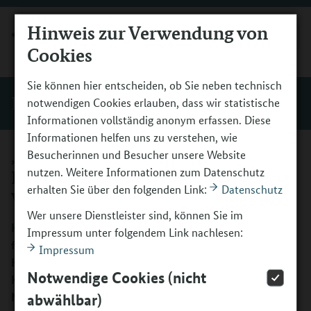
Hinweis zur Verwendung von
MENÜ
Cookies
Sie können hier entscheiden, ob Sie neben technisch
Einblicke
notwendigen Cookies erlauben, dass wir statistische
Informationen vollständig anonym erfassen. Diese
Informationen helfen uns zu verstehen, wie
„Kinder entfalten ihre
Besucherinnen und Besucher unsere Website
nutzen. Weitere Informationen zum Datenschutz
Persönlichkeit durch Fühlen und
erhalten Sie über den folgenden Link:
Datenschutz
Wahrnehmen“
Wer unsere Dienstleister sind, können Sie im
Kulturelle Bildung beginnt schon im Kita-Alltag. Warum
Impressum unter folgendem Link nachlesen:
frühe ästhetische Erfahrungen so wichtig sind und wie sie
Impressum
Kinder zu starken Menschen machen, berichten
Notwendige Cookies (nicht
Kitaleiterin Melanie Müller und Luisa Leppin, Leiterin des
Netzwerks Frühkindliche Kulturelle Bildung.
abwählbar)