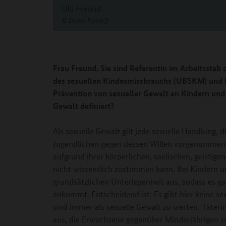
Ulli Freund
©
Stefan Frohloff
Frau Freund,
Sie sind Referentin im Arbeitsstab 
des sexuellen Kindesmissbrauchs
(UBSKM) und E
Prävention von sexueller Gewalt an Kindern und 
Gewalt definiert?
Als sexuelle Gewalt gilt jede sexuelle Handlung, 
Jugendlichen gegen dessen Willen vorgenommen 
aufgrund ihrer körperlichen, seelischen, geistige
nicht wissentlich zustimmen kann. Bei Kindern u
grundsätzlichen Unterlegenheit aus, sodass es gar
ankommt. Entscheidend ist: Es gibt hier keine s
sind immer als sexuelle Gewalt zu werten. Täter
aus, die Erwachsene gegenüber Minderjährigen s