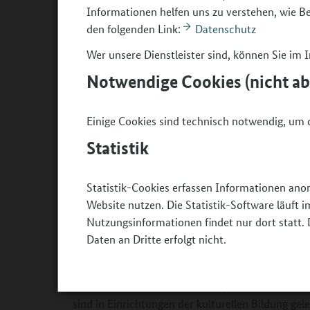
signalisieren, dass sie Wert auf Kinderschutz le
Informationen helfen uns zu verstehen, wie 
Verhaltenskodexe aktiv ansprechen. Zweitens soll
den folgenden Link:
Datenschutz
Kinder und Jugendlichen in den Blick nehmen, d
Wer unsere Dienstleister sind, können Sie im
Beeinträchtigungen besonders vulnerabel sind. Dr
Notwendige Cookies (nicht a
gefährliche Situationen zu identifizieren wie zum
Musikunterricht oder Umkleidesituationen. Das 
Risikoanalyse: Wo verstärken sich Machtgefälle
Einige Cookies sind technisch notwendig, um d
Bühnenauftritte geht. Um die Macht Einzelner e
Statistik
Entscheidungen etwa partizipativ und demokrati
mehreren Verantwortlichen getroffen werden.
Statistik-Cookies erfassen Informationen ano
Einrichtungen im Bereich der kulturellen Bildun
Website nutzen. Die Statistik-Software läuft
pädagogischen Haltung entwickelt. Können Sch
Nutzungsinformationen findet nur dort statt. 
Daten an Dritte erfolgt nicht.
Pädagogische Konzepte, eine Kultur der Transpar
Partizipation zahlen auf Schutzkonzepte ein. Das 
Potenzialanalyse. Niemand fängt bei Null an – v
sind in Einrichtungen der kulturellen Bildung gele