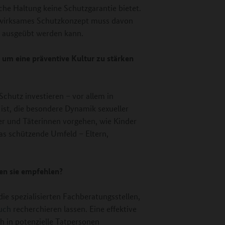
iche Haltung keine Schutzgarantie bietet.
n wirksames Schutzkonzept muss davon
en ausgeübt werden kann.
 um eine präventive Kultur zu stärken
Schutz investieren – vor allem in
ist, die besondere Dynamik sexueller
er und Täterinnen vorgehen, wie Kinder
as schützende Umfeld – Eltern,
en sie empfehlen?
ie spezialisierten Fachberatungsstellen,
auch
recherchieren lassen. Eine effektive
ch in potenzielle Tatpersonen