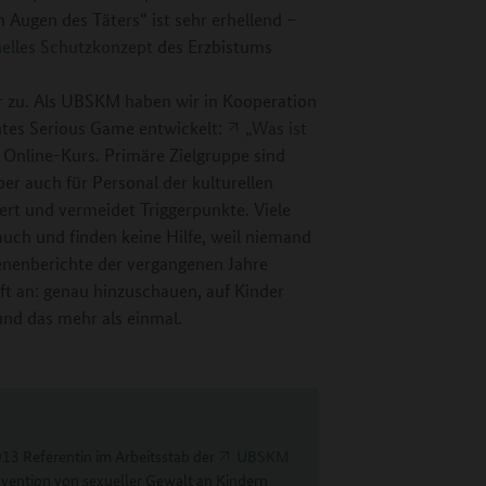
n Augen des Täters“ ist sehr erhellend –
onelles Schutzkonzept
des Erzbistums
 zu. Als UBSKM haben wir in Kooperation
ntes Serious Game entwickelt:
„Was ist
r Online-Kurs. Primäre Zielgruppe sind
ber auch für Personal der kulturellen
iert und vermeidet Triggerpunkte. Viele
auch und finden keine Hilfe, weil niemand
enenberichte der vergangenen Jahre
ft an: genau hinzuschauen, auf Kinder
nd das mehr als einmal.
013 Referentin im Arbeitsstab der
UBSKM
ävention von sexueller Gewalt an Kindern