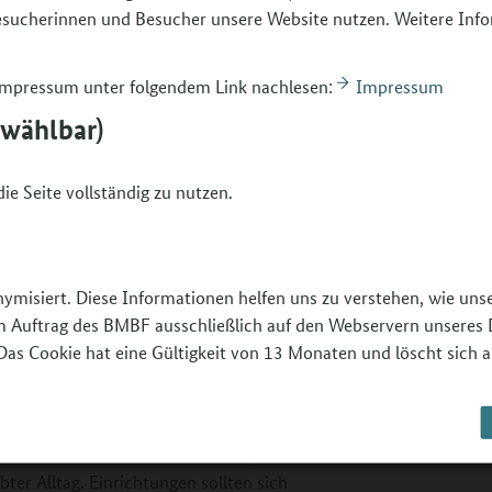
gen, etwa indem sie Schutzkonzepte oder
Besucherinnen und Besucher unsere Website nutzen. Weitere Inf
te eine gute Risikoanalyse diejenigen
ie etwa durch Fluchterfahrungen oder
 Impressum unter folgendem Link nachlesen:
Impressum
ittens geht es darum, potenziell
bwählbar)
 Beispiel eins-zu-eins-Situationen im
Thema Abhängigkeit gehört ebenso in die
, etwa wenn es um Entscheidungen über
ie Seite vollständig zu nutzen.
inzuschränken, könnten solche
sch gestaltet werden, zumindest von
nymisiert. Diese Informationen helfen uns zu verstehen, wie un
g haben häufig bereits Konzepte zu ihrer
 im Auftrag des BMBF ausschließlich auf den Webservern unseres 
utzkonzepte dort andocken?
Das Cookie hat eine Gültigkeit von 13 Monaten und löscht sich a
enz, der Fehlerfreundlichkeit und
zu erkennen ist Teil einer
iele Bestandteile von Schutzkonzepten
bter Alltag. Einrichtungen sollten sich