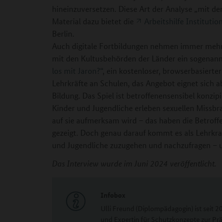
hineinzuversetzen. Diese Art der Analyse „mit de
Material dazu bietet die
Arbeitshilfe Instituti
Berlin.
Auch digitale Fortbildungen nehmen immer mehr
mit den Kultusbehörden der Länder ein sogenan
los mit Jaron?“
, ein kostenloser, browserbasierte
Lehrkräfte an Schulen, das Angebot eignet sich a
Bildung. Das Spiel ist betroffenensensibel konzip
Kinder und Jugendliche erleben sexuellen Missbr
auf sie aufmerksam wird – das haben die Betroff
gezeigt. Doch genau darauf kommt es als Lehrkra
und Jugendliche zuzugehen und nachzufragen – u
Das Interview wurde im Juni 2024 veröffentlicht.
Infobox
Ulli Freund (Diplompädagogin) ist seit 2
und Expertin für Schutzkonzepte zur Pr