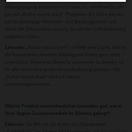
Bildungszugang ansonsten erschwert ist, mittlerweile sehr
gut mit „Kultur macht stark“-Projekten. Ich führe das klar
auf die jahrelange Netzwerk- und Beratungsarbeit und
damit die Infrastruktur zurück, die wir hier in Brandenburg
aufgebaut haben.
Zetzsche:
„Kultur macht stark“ schließt eine Lücke, weil es
die Kooperation zwischen Bildung und Kultur ganz stark
unterstützt. Diese zwei Bereiche zusammen zu denken, ist
für alle Seiten eine große Herausforderung gewesen. Mit
„Kultur macht stark“ sind wir stärker
zusammengewachsen.
Welche Projekte veranschaulichen besonders gut, wie in
Ihrer Region Zusammenarbeit im Bündnis gelingt?
Zetzsche:
Da fällt mir als erstes das Zirkusprojekt
„Gauklerkids“ des Vereins ESTAruppin ein, das ich aus Sicht