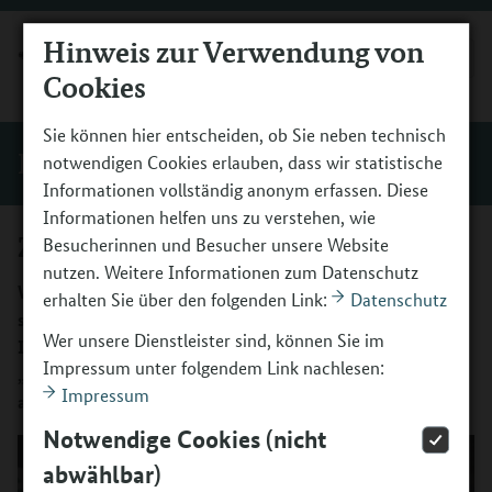
Hinweis zur Verwendung von
MENÜ
Cookies
Sie können hier entscheiden, ob Sie neben technisch
Einblicke
notwendigen Cookies erlauben, dass wir statistische
Informationen vollständig anonym erfassen. Diese
Informationen helfen uns zu verstehen, wie
Zusammenarbeit braucht Nähe
Besucherinnen und Besucher unsere Website
nutzen. Weitere Informationen zum Datenschutz
Wie gelingt kulturelle Bildung in Brandenburg und warum
erhalten Sie über den folgenden Link:
Datenschutz
sind starke Bündnisse vor Ort dafür entscheidend? Ein
Wer unsere Dienstleister sind, können Sie im
Interview mit Tabea Herrmann von der Beratungsstelle
Impressum unter folgendem Link nachlesen:
„Kultur macht stark“ Brandenburg und Mario Zetzsche
Impressum
aus der Stadtverwaltung der Fontanestadt Neuruppin.
Notwendige Cookies (nicht
abwählbar)