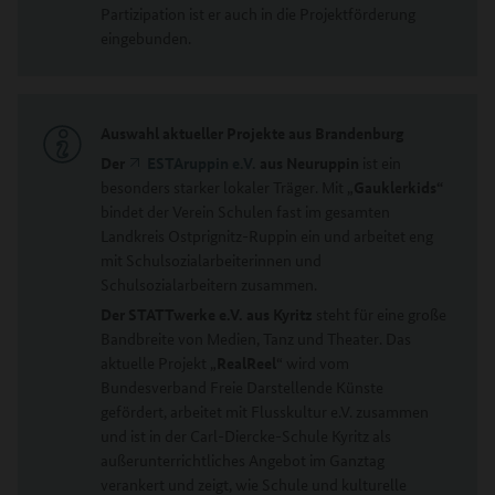
Partizipation ist er auch in die Projektförderung
eingebunden.
Auswahl aktueller
Projekte aus Brandenburg
D
er
ESTAruppin e.V.
aus Neuruppin
ist ein
besonders starker lokaler Träger. Mit „
Gauklerkids“
bindet der Verein Schulen fast im gesamten
Landkreis Ostprignitz-Ruppin ein und arbeitet eng
mit Schulsozialarbeiterinnen und
Schulsozialarbeitern zusammen.
D
er
STATTwerke e.V. aus Kyritz
steht für eine große
Bandbreite von Medien, Tanz und Theater. Das
aktuelle Projekt „
RealReel
“ wird vom
Bundesverband Freie Darstellende Künste
gefördert, arbeitet mit Flusskultur e.V. zusammen
und ist in der Carl-Diercke-Schule Kyritz als
außerunterrichtliches Angebot im Ganztag
verankert und zeigt, wie Schule und kulturelle