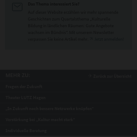
Das Thema interessiert Sie?
Auf dieser Website erzählen wir mehr spannende
Geschichten zum Quartalsthema „Kulturelle
Bildung in ländlichen Räumen: Gute Angebote
wachsen im Bündnis“. Mit unserem Newsletter
verpassen Sie keine Artikel mehr.
Jetzt anmelden!
MEHR ZU:
Zurück zur Übersicht
Fragen der Zukunft
Theater LUTZ Hagen
„In Zukunft noch bessere Netzwerke knüpfen“
Verstärkung bei „Kultur macht stark“
Individuelle Beratung