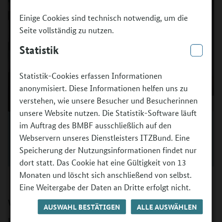
Einige Cookies sind technisch notwendig, um die
Seite vollständig zu nutzen.
Statistik
Statistik-Cookies erfassen Informationen
anonymisiert. Diese Informationen helfen uns zu
verstehen, wie unsere Besucher und Besucherinnen
unsere Website nutzen. Die Statistik-Software läuft
Mario Zetzsche und Tabea Herrmann setzen sich
im Auftrag des BMBF ausschließlich auf den
gemeinsam dafür ein, Bündnisse für kulturelle Bildung
Webservern unseres Dienstleisters ITZBund. Eine
in Brandenburg zu stärken.
Speicherung der Nutzungsinformationen findet nur
©
Gordon Welters
dort statt. Das Cookie hat eine Gültigkeit von 13
Monaten und löscht sich anschließend von selbst.
Eine Weitergabe der Daten an Dritte erfolgt nicht.
Wie gut kommt „Kultur macht stark“ in Brandenburg an?
AUSWAHL BESTÄTIGEN
ALLE AUSWÄHLEN
Herrmann:
In Brandenburg erreichen wir Kinder, deren