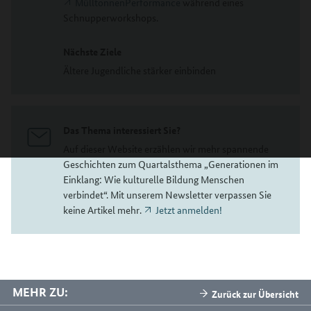
MülltonnenPerformance
während eines
Schnupperworkshops.
Nächste Ziele
Ältere Jugendliche stärker einbinden
Das Thema interessiert Sie?
Auf dieser Website erzählen wir mehr spannende
Geschichten zum Quartalsthema „Generationen im
Einklang: Wie kulturelle Bildung Menschen
verbindet“. Mit unserem Newsletter verpassen Sie
keine Artikel mehr.
Jetzt anmelden!
MEHR ZU:
Zurück zur Übersicht