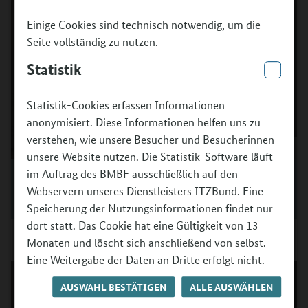
Einige Cookies sind technisch notwendig, um die
Seite vollständig zu nutzen.
Statistik
Statistik-Cookies erfassen Informationen
anonymisiert. Diese Informationen helfen uns zu
verstehen, wie unsere Besucher und Besucherinnen
unsere Website nutzen. Die Statistik-Software läuft
Von links: „Beat it!“-Projektleiter Martin Albrecht und
im Auftrag des BMBF ausschließlich auf den
die beiden Teilnehmenden Cedric und Edwin Weeber.
Webservern unseres Dienstleisters ITZBund. Eine
©
Martin Albrecht
Speicherung der Nutzungsinformationen findet nur
dort statt. Das Cookie hat eine Gültigkeit von 13
Monaten und löscht sich anschließend von selbst.
Eine Weitergabe der Daten an Dritte erfolgt nicht.
AUSWAHL BESTÄTIGEN
ALLE AUSWÄHLEN