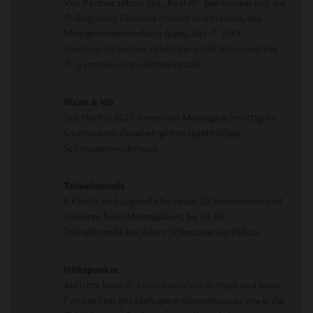
Vier Partner setzen das „Beat it!“ gemeinsam um: die
Regionale Diakonie Hessen
und Nassau
,
das
Mehrgenerationenhaus Alzey
,
das
JUKU –
Zentrum für Soziale Arbeit der Stadt Alzey
und das
Gymnasium am Römerkastell
.
Wann & Wo
Seit Herbst 2025 immer am Montagnachmittag im
Gymnasium; daneben gibt es regelmäßige
Schnupperworkshops.
Teilnehmende
8 Kinder und Jugendliche sowie 10 Seniorinnen und
Senioren beim Montagskurs; bis zu 40
Teilnehmende bei jedem Schnupperworkshop.
Höhepunkte
Auftritte beim
Demokratiefest in Alzey
und beim
Familienfest des Mehrgenerationenhauses sowie die