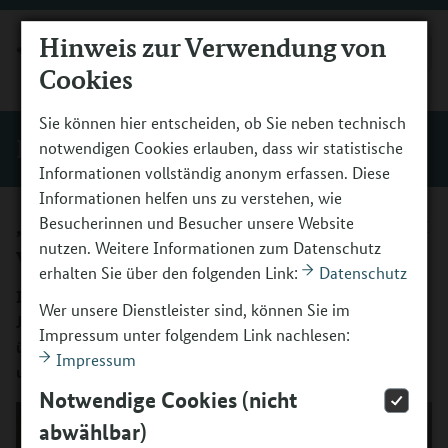
Hinweis zur Verwendung von
MENÜ
Cookies
Sie können hier entscheiden, ob Sie neben technisch
Einblicke
notwendigen Cookies erlauben, dass wir statistische
Informationen vollständig anonym erfassen. Diese
Informationen helfen uns zu verstehen, wie
„Zusammen trommeln – egal wie alt
Besucherinnen und Besucher unsere Website
nutzen. Weitere Informationen zum Datenschutz
wir sind“
erhalten Sie über den folgenden Link:
Datenschutz
Im Trommelprojekt „Beat it!“ in Alzey wachsen Kinder,
Wer unsere Dienstleister sind, können Sie im
Jugendliche und Seniorinnen und Senioren gemeinsam
Impressum unter folgendem Link nachlesen:
über sich hinaus. Wie? Das berichten zwei Teilnehmende
Impressum
und der Projektleiter.
Notwendige Cookies (nicht
abwählbar)