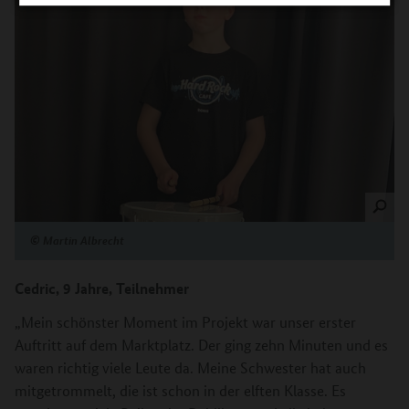
©
Martin Albrecht
Cedric, 9 Jahre, Teilnehmer
„Mein schönster Moment im Projekt war unser erster
Auftritt auf dem Marktplatz. Der ging zehn Minuten und es
waren richtig viele Leute da. Meine Schwester hat auch
mitgetrommelt, die ist schon in der elften Klasse. Es