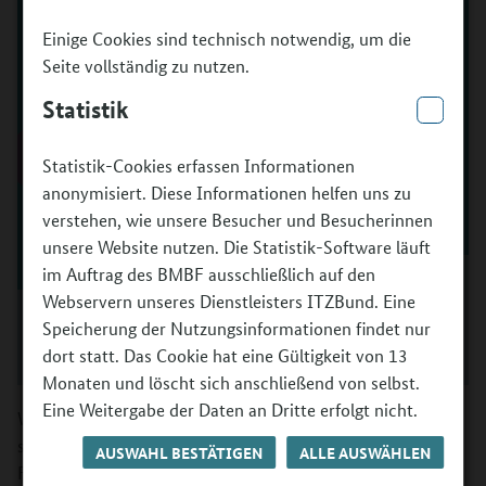
Einige Cookies sind technisch notwendig, um die
Seite vollständig zu nutzen.
Statistik
Statistik-Cookies erfassen Informationen
anonymisiert. Diese Informationen helfen uns zu
verstehen, wie unsere Besucher und Besucherinnen
unsere Website nutzen. Die Statistik-Software läuft
im Auftrag des BMBF ausschließlich auf den
Webservern unseres Dienstleisters ITZBund. Eine
16 Beratungsstellen von „Kultur macht stark“ helfen
Speicherung der Nutzungsinformationen findet nur
bei Fragen rund um das Förderprogramm weiter.
dort statt. Das Cookie hat eine Gültigkeit von 13
©
BMBF
Monaten und löscht sich anschließend von selbst.
Eine Weitergabe der Daten an Dritte erfolgt nicht.
Wer ein Projekt plant, das im Rahmen von „Kultur macht
stark“ gefördert werden soll, hat am Anfang jede Menge
AUSWAHL BESTÄTIGEN
ALLE AUSWÄHLEN
Fragen zu Förderung, Antragsstellung, möglichen