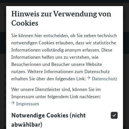
Hinweis zur Verwendung von
MENÜ
Cookies
Sie können hier entscheiden, ob Sie neben technisch
Einblicke
notwendigen Cookies erlauben, dass wir statistische
Informationen vollständig anonym erfassen. Diese
Informationen helfen uns zu verstehen, wie
Individuelle Beratung
Besucherinnen und Besucher unsere Website
nutzen. Weitere Informationen zum Datenschutz
Die 16 Beratungsstellen von „Kultur macht stark“ dienen
erhalten Sie über den folgenden Link:
Datenschutz
als Anlaufstelle in den Bundesländern für Fragen rund um
Wer unsere Dienstleister sind, können Sie im
das Förderprogramm. Hier erhalten Kulturschaffende,
Impressum unter folgendem Link nachlesen:
Lehrkräfte, Vereine, Einrichtungen und Interessenten
Impressum
umfassende Informationen.
Notwendige Cookies (nicht
abwählbar)