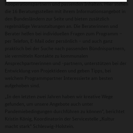
Kooperationspartnern und passenden Inhalten. Hier stehen
die 16 Beratungsstellen mit ihrem Informationsangebot in
den Bundesländern zur Seite und bieten zusätzlich
regelmäßige Veranstaltungen an. Die Beraterinnen und
Berater helfen bei individuellen Fragen zum Programm –
per Telefon, E-Mail oder persönlich – und auch ganz
praktisch bei der Suche nach passenden Bündnispartnern,
sie vermitteln Kontakte zu kommunalen
Ansprechpartnerinnen und -partnern, unterstützen bei der
Entwicklung von Projektideen und geben Tipps, bei
welchem Programmpartner Interessierte am besten
aufgehoben sind.
„In den letzten zwei Jahren haben wir kreative Wege
gefunden, um unsere Angebote auch unter
Pandemiebedingungen durchführen zu können“, berichtet
Kristin König, Koordinatorin der Servicestelle „Kultur
macht stark“ Schleswig-Holstein.