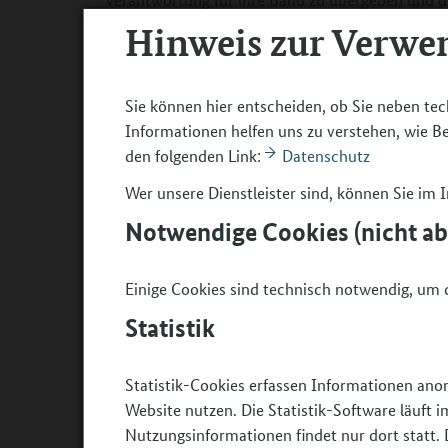
geben, Ideen einzubringen und Entscheidungsproz
Hinweis zur Verwe
eigene Ideen und Interessen durchzusetzen. Die J
wenn sie sich selbst organisieren und ihr Ding 
Sie können hier entscheiden, ob Sie neben tec
Und sie nehmen sich als selbstwirksam wahr?
Informationen helfen uns zu verstehen, wie 
Judith Müller
: Ja, wenn sie selbst die Verantwor
den folgenden Link:
Datenschutz
gemeinsam beispielsweise Entscheidungen fällen 
Wer unsere Dienstleister sind, können Sie im
und sich einzubringen. Sie probieren sich aus, z
sie dazu ermuntert, wie wir es gemacht haben, ei
Notwendige Cookies (nicht a
stolz. Besonders für Kinder und Jugendliche, di
erfahren oder die im schulischen Umfeld wenig Erf
Einige Cookies sind technisch notwendig, um d
Partizipation heißt mutmaßlich aber mehr als ei
Statistik
welcher Weise ist pädagogische Begleitung gefr
Judith Müller
: Wir Fachkräfte sind dazu da, zu 
Statistik-Cookies erfassen Informationen ano
kreative Räume zu eröffnen. Bleiben wir bei dem 
Website nutzen. Die Statistik-Software läuft
Jugendlichen Instrumente kennen, entwickeln ein
Nutzungsinformationen findet nur dort statt. 
ihre Stimmen weiter. Im Miteinander erwerben si