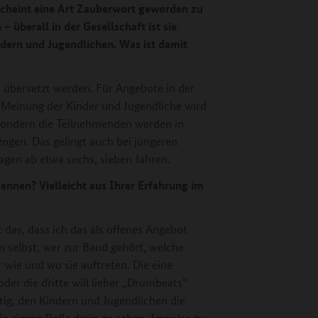
scheint eine Art Zauberwort geworden zu
n – überall in der Gesellschaft ist sie
dern und Jugendlichen. Was ist damit
e übersetzt werden. Für Angebote in der
ie Meinung der Kinder und Jugendliche wird
 sondern die Teilnehmenden werden in
ogen. Das gelingt auch bei jüngeren
agen ab etwa sechs, sieben Jahren.
ennen? Vielleicht aus Ihrer Erfahrung im
 das, dass ich das als offenes Angebot
n selbst, wer zur Band gehört, welche
 wie und wo sie auftreten. Die eine
er die dritte will lieber „Drumbeats“
htig, den Kindern und Jugendlichen die
e eigene Rolle darin zu sehen, Impulse zu