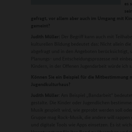
es 
sei
gefragt, vor allem aber auch im Umgang mit Kin
gemeint?
Judith Müller:
Der Begriff kann auch mit Teilhab
kulturellen Bildung bedeutet das: Nicht allein d
abgefragt und in den Angeboten berücksichtigt,
Planungs- und Entscheidungsprozesse mit einbez
Kindern, in der Offenen Jugendarbeit würde ich s
Können Sie ein Beispiel für die Mitbestimmung n
Jugendkulturhaus?
Judith Müller
: Am Beispiel „Bandarbeit“ bedeutet
gestalte. Die Kinder oder Jugendlichen bestimme
Musik gespielt wird, wie geprobt werden soll oder
Gruppe mag Rock-Musik, die andere will rappen od
und digitale Tools wie Apps einsetzen. Es ist wic
Verantwortung für ihre Band zu übergeben und di