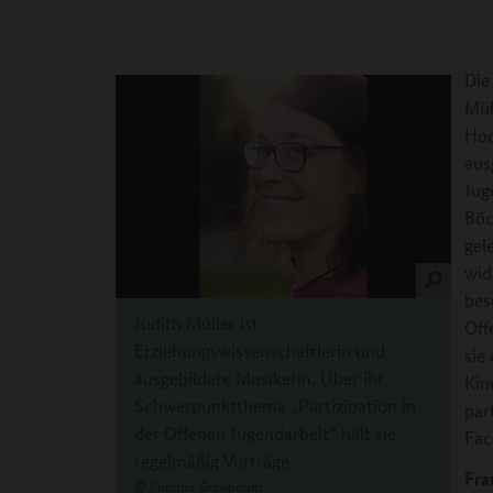
Die
Mül
Hoc
aus
Jug
Böc
gel
wid
bes
Judith Müller ist
Off
Erziehungswissenschaftlerin und
sie
ausgebildete Musikerin. Über ihr
Kin
Schwerpunktthema „Partizipation in
par
der Offenen Jugendarbeit“ hält sie
Fac
regelmäßig Vorträge.
Fra
©
Corinna Graubaum