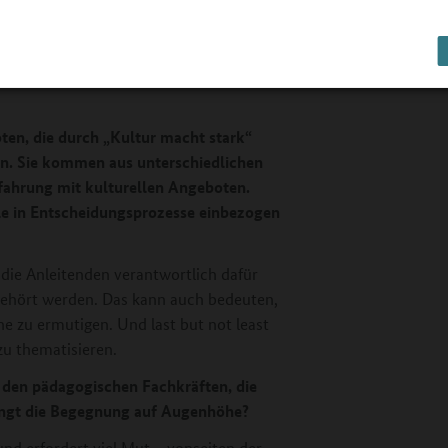
 andere Meinungen, einigen sich auf
igen – wichtige Fähigkeiten für das
h für das spätere Berufsleben.
en, die durch „Kultur macht stark“
en. Sie kommen aus unterschiedlichen
ahrung mit kulturellen Angeboten.
lle in Entscheidungsprozesse einbezogen
die Anleitenden verantwortlich dafür
 gehört werden. Das kann auch bedeuten,
 zu ermutigen. Und last but not least
zu thematisieren.
n den pädagogischen Fachkräften, die
ingt die Begegnung auf Augenhöhe?
nd erfordert viel Mut – vonseiten der