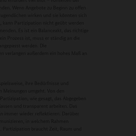
nden. Wenn Angebote zu Beginn zu offen
 Jugendlichen wirken und sie könnten sich
, kann Partizipation nicht geübt werden
enden. Es ist ein Balanceakt, das richtige
in Prozess ist, muss er ständig an die
angepasst werden. Die
ten verlangen außerdem ein hohes Maß an
pielsweise, ihre Bedürfnisse und
en Meinungen umgeht. Von den
artizipation, wie gesagt, das Abgegeben
lassen und transparent arbeiten. Das
ln immer wieder reflektieren. Darüber
ommunizieren, in welchem Rahmen
d. Partizipation braucht Zeit, Raum und