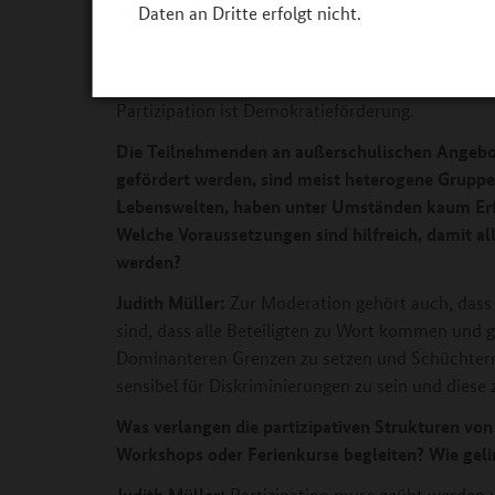
Daten an Dritte erfolgt nicht.
Kompetenzen. Sie hören einander zu, akzeptieren
Kompromisse, lernen ihre Standpunkte zu verteid
Zusammenleben in unserer Gesellschaft, aber auc
Partizipation ist Demokratieförderung.
Die Teilnehmenden an außerschulischen Angebot
gefördert werden, sind meist heterogene Grupp
Lebenswelten, haben unter Umständen kaum Erf
Welche Voraussetzungen sind hilfreich, damit a
werden?
Judith Müller:
Zur Moderation gehört auch, dass 
sind, dass alle Beteiligten zu Wort kommen und
Dominanteren Grenzen zu setzen und Schüchterne
sensibel für Diskriminierungen zu sein und diese 
Was verlangen die partizipativen Strukturen vo
Workshops oder Ferienkurse begleiten? Wie gel
Judith Müller:
Partizipation muss geübt werden u