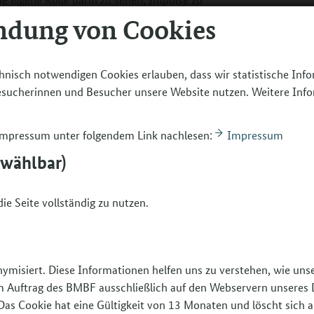
esse oder Konflikte zu moderieren, statt
ndung von Cookies
ugendlichen sind viel motivierter dabei,
machen können.
hnisch notwendigen Cookies erlauben, dass wir statistische Inf
Besucherinnen und Besucher unsere Website nutzen. Weitere Inf
tung für ihre Gruppe haben und
müssen, lernen sie im Team zu arbeiten
 Impressum unter folgendem Link nachlesen:
Impressum
iehen Selbstbewusstsein daraus. Werden
gene Songs zu schreiben, macht es sie
bwählbar)
e von zu Hause wenig Ermunterung
olge erleben, ist das wichtig.
ie Seite vollständig zu nutzen.
nfach zu sagen, „macht ihr mal“. In
agt?
moderieren, Impulse zu geben, neue
nymisiert. Diese Informationen helfen uns zu verstehen, wie un
Band-Beispiel: Natürlich lernen die
 im Auftrag des BMBF ausschließlich auf den Webservern unseres 
 Rhythmusgefühl oder vielleicht sogar
Das Cookie hat eine Gültigkeit von 13 Monaten und löscht sich a
e aber vor allem auch soziale