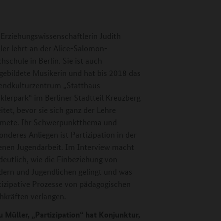
 Erziehungswissenschaftlerin Judith
ler lehrt an der Alice-Salomon-
hschule in Berlin. Sie ist auch
gebildete Musikerin und hat bis 2018 das
endkulturzentrum „Statthaus
klerpark“ im Berliner Stadtteil Kreuzberg
eitet, bevor sie sich ganz der Lehre
mete. Ihr Schwerpunktthema und
onderes Anliegen ist Partizipation in der
enen Jugendarbeit. Im Interview macht
 deutlich, wie die Einbeziehung von
dern und Jugendlichen gelingt und was
tizipative Prozesse von pädagogischen
hkräften verlangen.
u Müller, „Partizipation“ hat Konjunktur,