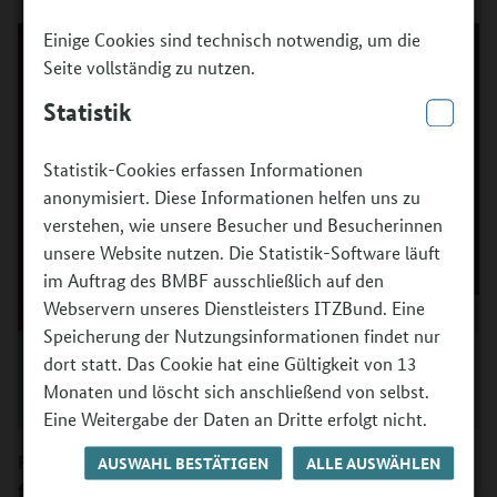
Einige Cookies sind technisch notwendig, um die
Seite vollständig zu nutzen.
Statistik
Statistik-Cookies erfassen Informationen
anonymisiert. Diese Informationen helfen uns zu
verstehen, wie unsere Besucher und Besucherinnen
unsere Website nutzen. Die Statistik-Software läuft
im Auftrag des BMBF ausschließlich auf den
Webservern unseres Dienstleisters ITZBund. Eine
Speicherung der Nutzungsinformationen findet nur
Prof. Vanessa-Isabelle Reinwand-Weiss, Direktorin der
dort statt. Das Cookie hat eine Gültigkeit von 13
Bundesakademie für Kulturelle Bildung Wolfenbüttel.
Monaten und löscht sich anschließend von selbst.
©
Petra Coddington
Eine Weitergabe der Daten an Dritte erfolgt nicht.
Frau Reinwand-Weiss, uns interessiert, wie sich „Bildung
AUSWAHL BESTÄTIGEN
ALLE AUSWÄHLEN
für nachhaltige Entwicklung“ (BNE) und kulturelle