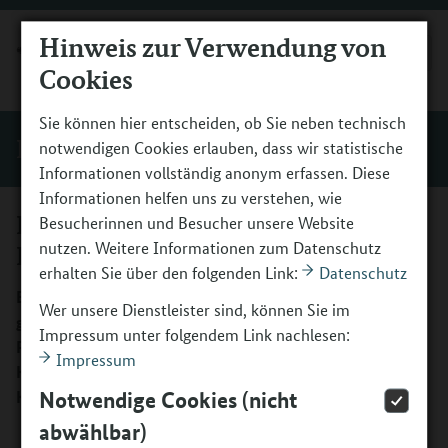
Hinweis zur Verwendung von
MENÜ
Cookies
Sie können hier entscheiden, ob Sie neben technisch
Einblicke
notwendigen Cookies erlauben, dass wir statistische
Informationen vollständig anonym erfassen. Diese
Informationen helfen uns zu verstehen, wie
Kulturelle Bildung als
Besucherinnen und Besucher unsere Website
nutzen. Weitere Informationen zum Datenschutz
Innovationsbegleiter
erhalten Sie über den folgenden Link:
Datenschutz
Bildung für Nachhaltige Entwicklung (BNE) stößt den
Wer unsere Dienstleister sind, können Sie im
gesellschaftlichen Wandel an. Prof. Vanessa-Isabelle
Impressum unter folgendem Link nachlesen:
Reinwand-Weiss, Direktorin der Bundesakademie für
Impressum
Kulturelle Bildung Wolfenbüttel, über die impulsgebende
Kraft der kulturellen Bildung.
Notwendige Cookies (nicht
abwählbar)