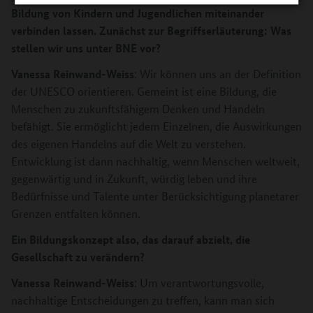
Bildung von Kindern und Jugendlichen miteinander
verbinden lassen. Zunächst zur Begriffserläuterung: Was
stellen wir
uns unter BNE vor?
Vanessa Reinwand-Weiss
: Wir können uns an der Definition
der UNESCO orientieren. Gemeint ist eine Bildung, die
Menschen zu zukunftsfähigem Denken und Handeln
befähigt. Sie ermöglicht jedem Einzelnen, die Auswirkungen
des eigenen Handelns auf die Welt zu verstehen.
Entwicklung ist dann nachhaltig, wenn Menschen weltweit,
gegenwärtig und in Zukunft, würdig leben und ihre
Bedürfnisse und Talente unter Berücksichtigung planetarer
Grenzen entfalten können.
Ein Bildungskonzept also, das darauf abzielt, die
Gesellschaft zu verändern?
Vanessa Reinwand-Weiss
: Um verantwortungsvolle,
nachhaltige Entscheidungen zu treffen, kann man sich