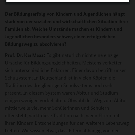
Der Bildungserfolg von Kindern und Jugendlichen hängt
stark von der sozialen und wirtschaftlichen Situation ihrer
Familien ab. Welche Umstände machen es Kindern und
Jugendlichen besonders schwer, einen erfolgreichen
Bildungsweg zu absolvieren?
Prof. Dr. Kai Maaz:
Es gibt natürlich nicht eine einzige
Ursache für Bildungsungleichheiten. Meistens verketten
sich unterschiedliche Faktoren. Einer davon betrifft unser
Schulsystem: In Deutschland ist in vielen Köpfen die
Tradition des dreigliedrigen Schulsystems noch sehr
präsent. In diesem System waren Abitur und Studium
einigen wenigen vorbehalten. Obwohl der Weg zum Abitur
mittlerweile viel mehr Schülerinnen und Schülern
offensteht, wirkt diese Tradition nach, wenn Eltern mit
ihren Kindern Entscheidungen für den weiteren Lebensweg
treffen. Wir wissen etwa, dass Eltern abhängig von der