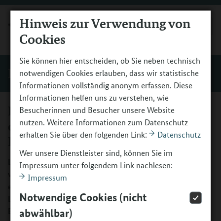
Hinweis zur Verwendung von
MENÜ
Cookies
Sie können hier entscheiden, ob Sie neben technisch
Einblicke
notwendigen Cookies erlauben, dass wir statistische
Informationen vollständig anonym erfassen. Diese
Informationen helfen uns zu verstehen, wie
Der Sprecher der Autorengruppe
Besucherinnen und Besucher unsere Website
nutzen. Weitere Informationen zum Datenschutz
des nationalen Bildungsberichts im
erhalten Sie über den folgenden Link:
Datenschutz
Interview
Wer unsere Dienstleister sind, können Sie im
Laut aktuellem Bildungsbericht ist fast jedes dritte Kind
Impressum unter folgendem Link nachlesen:
von Risikolagen betroffen, die den Bildungszugang
Impressum
erschweren. Wir befragen Prof. Dr. Kai Maaz vom DIPF |
Notwendige Cookies (nicht
Leibniz-Institut für Bildungsforschung und
Bildungsinformation.
abwählbar)