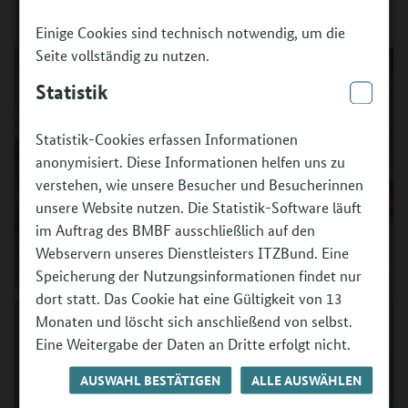
Einige Cookies sind technisch notwendig, um die
Seite vollständig zu nutzen.
Statistik
Statistik-Cookies erfassen Informationen
anonymisiert. Diese Informationen helfen uns zu
verstehen, wie unsere Besucher und Besucherinnen
unsere Website nutzen. Die Statistik-Software läuft
im Auftrag des BMBF ausschließlich auf den
Webservern unseres Dienstleisters ITZBund. Eine
Speicherung der Nutzungsinformationen findet nur
dort statt. Das Cookie hat eine Gültigkeit von 13
Prof. Dr. Kai Maaz vom DIPF | Leibniz-Institut für
Monaten und löscht sich anschließend von selbst.
Bildungsforschung und Bildungsinformation ist
Eine Weitergabe der Daten an Dritte erfolgt nicht.
Sprecher der Autorengruppe des nationalen
AUSWAHL BESTÄTIGEN
ALLE AUSWÄHLEN
Bildungsberichts.
©
Tom Baerwald / DIPF