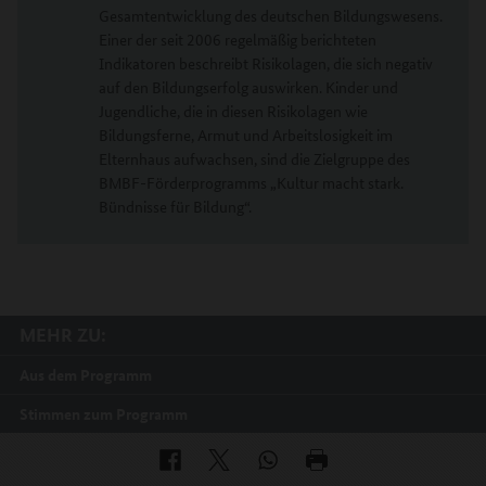
Gesamtentwicklung des deutschen Bildungswesens.
Einer der seit 2006 regelmäßig berichteten
Indikatoren beschreibt Risikolagen, die sich negativ
auf den Bildungserfolg auswirken. Kinder und
Jugendliche, die in diesen Risikolagen wie
Bildungsferne, Armut und Arbeitslosigkeit im
Elternhaus aufwachsen, sind die Zielgruppe des
BMBF-Förderprogramms „Kultur macht stark.
Bündnisse für Bildung“.
MEHR ZU:
Aus dem Programm
Stimmen zum Programm