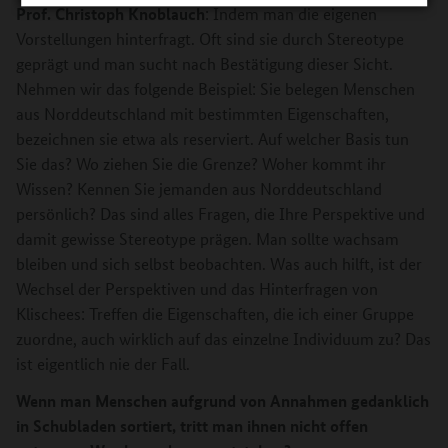
Prof. Christoph Knoblauch
: Indem man die eigenen
Vorstellungen hinterfragt. Oft sind sie durch Stereotype
geprägt und man sucht nach Bestätigung dieser Sicht.
Nehmen wir das folgende Beispiel: Sie belegen Menschen
aus Norddeutschland mit bestimmten Eigenschaften,
bezeichnen sie etwa als reserviert. Auf welcher Basis tun
Sie das? Wo ziehen Sie die Grenze? Woher kommt ihr
Wissen? Kennen Sie jemanden aus Norddeutschland
persönlich? Das sind alles Fragen, die Ihre Perspektive und
damit gewisse Stereotype prägen. Man sollte wachsam
bleiben und sich selbst beobachten. Was auch hilft, ist der
Wechsel der Perspektiven und das Hinterfragen von
Klischees: Treffen die Eigenschaften, die ich einer Gruppe
zuordne, auch wirklich auf das einzelne Individuum zu? Das
ist eigentlich nie der Fall.
Wenn man Menschen aufgrund von Annahmen gedanklich
in Schubladen sortiert, tritt man ihnen nicht offen