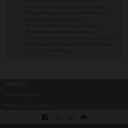
Arbeitsschwerpunkte sind religiöser und
interreligiöser Kompetenzerwerb, interreligiöse
Bildung (Religionsunterricht und Frühe Bildung),
kulturelle und religiöse Vielfalt in
Bildungskontexten, bildungsphilosophische
Grundfragen, religionssensible Bildung und
internationale Perspektiven der Religionspädagogik.
Die PH Ludwigsburg begreift Diversität als Chance
und
forscht
auch dazu.
MEHR ZU:
Aus dem Programm
Stimmen zum Programm