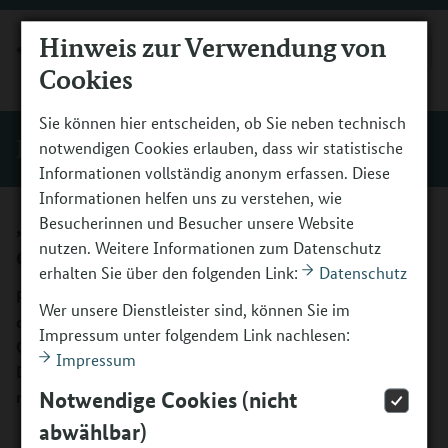
Hinweis zur Verwendung von
MENÜ
Cookies
Sie können hier entscheiden, ob Sie neben technisch
Einblicke
notwendigen Cookies erlauben, dass wir statistische
Informationen vollständig anonym erfassen. Diese
Informationen helfen uns zu verstehen, wie
„Religion und Kultur prägen
Besucherinnen und Besucher unsere Website
nutzen. Weitere Informationen zum Datenschutz
einander“
erhalten Sie über den folgenden Link:
Datenschutz
Prof. Christoph Knoblauch lehrt Religionspädagogik an
Wer unsere Dienstleister sind, können Sie im
der Pädagogischen Hochschule Ludwigsburg. Ein
Impressum unter folgendem Link nachlesen:
Gespräch über Vorurteile als Nährboden für
Impressum
Diskriminierung, aber vor allem auch über kulturelle und
religiöse Vielfalt im Bildungskontext.
Notwendige Cookies (nicht
abwählbar)