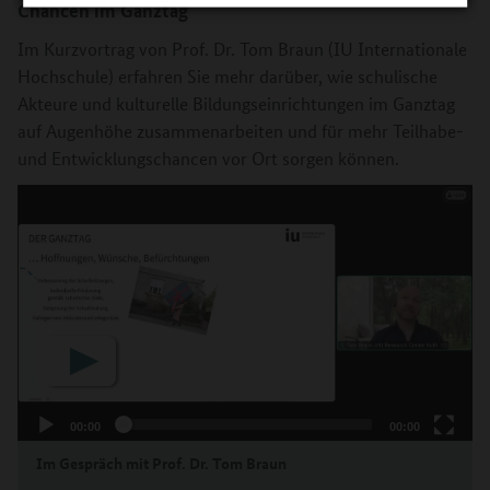
Chancen im Ganztag
Im Kurzvortrag von Prof. Dr. Tom Braun (IU Internationale
Hochschule) erfahren Sie mehr darüber, wie schulische
Akteure und kulturelle Bildungseinrichtungen im Ganztag
auf Augenhöhe zusammenarbeiten und für mehr Teilhabe-
und Entwicklungschancen vor Ort sorgen können.
00:00
00:00
Im Gespräch mit Prof. Dr. Tom Braun