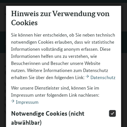
Hinweis zur Verwendung von
MENÜ
Cookies
Sie können hier entscheiden, ob Sie neben technisch
Begleitung
notwendigen Cookies erlauben, dass wir statistische
Informationen vollständig anonym erfassen. Diese
Informationen helfen uns zu verstehen, wie
„Kultur macht stark“ in Schule und
Besucherinnen und Besucher unsere Website
nutzen. Weitere Informationen zum Datenschutz
Ganztag
erhalten Sie über den folgenden Link:
Datenschutz
Wie „Kultur macht stark“-Projekte in Schule und Ganztag
Wer unsere Dienstleister sind, können Sie im
funktionieren, war Thema einer digitalen
Impressum unter folgendem Link nachlesen:
Infoveranstaltung im September 2024. Hier finden Sie
Impressum
Videos, Präsentationen und Projektvorstellungen aus der
Veranstaltung.
Notwendige Cookies (nicht
abwählbar)