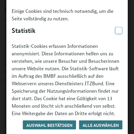
Partnerschaften und Perspektiven
Einige Cookies sind technisch notwendig, um die
Seite vollständig zu nutzen.
Welche Möglichkeiten bieten sich Schulen und
Ganztagsträgern im Programm „Kultur macht stark“?
Statistik
Darum ging es in Vorträgen, Präsentationen und
Gesprächen auf der Infoveranstaltung „‚Kultur macht stark'
Statistik-Cookies erfassen Informationen
in Schule und Ganztag: Partnerschaften und Perspektiven“.
anonymisiert. Diese Informationen helfen uns zu
Die Präsentation des Bundesministeriums für Bildung und
verstehen, wie unsere Besucher und Besucherinnen
Forschung vermittelt einen Überblick über das
unsere Website nutzen. Die Statistik-Software läuft
Förderprogramm und gibt Antworten auf wichtige,
im Auftrag des BMBF ausschließlich auf den
praktische Fragen.
Webservern unseres Dienstleisters ITZBund. Eine
Speicherung der Nutzungsinformationen findet nur
dort statt. Das Cookie hat eine Gültigkeit von 13
Die
Präsentation "Kultur macht stark" in Schule
und Ganztag
des Bundesministeriums für Bildung
Monaten und löscht sich anschließend von selbst.
und Forschung können Sie herunterladen. (Stand:
Eine Weitergabe der Daten an Dritte erfolgt nicht.
2024)
AUSWAHL BESTÄTIGEN
ALLE AUSWÄHLEN